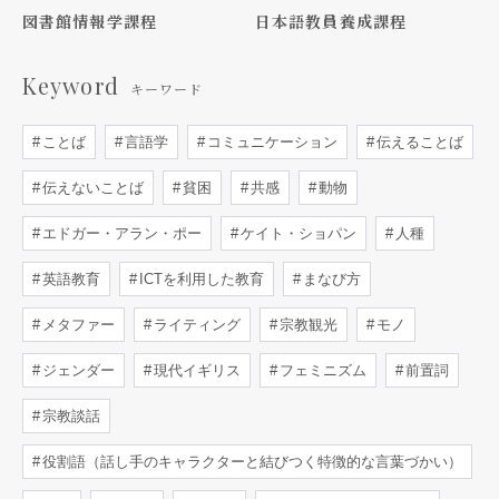
図書館情報学課程
日本語教員養成課程
Keyword
キーワード
ことば
言語学
コミュニケーション
伝えることば
伝えないことば
貧困
共感
動物
エドガー・アラン・ポー
ケイト・ショパン
人種
英語教育
ICTを利用した教育
まなび方
メタファー
ライティング
宗教観光
モノ
ジェンダー
現代イギリス
フェミニズム
前置詞
宗教談話
役割語（話し手のキャラクターと結びつく特徴的な言葉づかい）