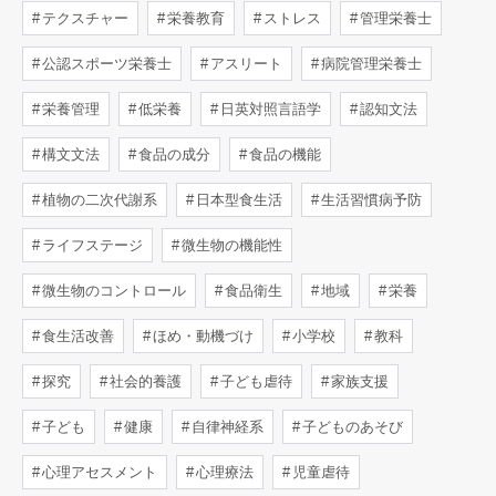
テクスチャー
栄養教育
ストレス
管理栄養士
公認スポーツ栄養士
アスリート
病院管理栄養士
栄養管理
低栄養
日英対照言語学
認知文法
構文文法
食品の成分
食品の機能
植物の二次代謝系
日本型食生活
生活習慣病予防
ライフステージ
微生物の機能性
微生物のコントロール
食品衛生
地域
栄養
食生活改善
ほめ・動機づけ
小学校
教科
探究
社会的養護
子ども虐待
家族支援
子ども
健康
自律神経系
子どものあそび
心理アセスメント
心理療法
児童虐待