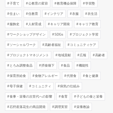
子育て
公教育の変容
教育機会保障
学習塾
住まい
住教育
インテリア
衣服
衣生活
服飾史
人材育成
キャリア開発
キャリア教育
ワークショップデザイン
SDGs
プロジェクト学習
ソーシャルワーク
高齢者福祉
コミュニティケア
プロジェクトマネジメント
地域貢献
広報
高齢者
とろみ調整食品
摂食嚥下
食品
機能性
保育所給食
食物アレルギー
代替食
食と健康
母子保健
コミュニティ
病気の仕組み
食事・栄養の次世代への影響
食育
子どもの食と栄養
石狩産落花生の商品開発
調理実習
栄養教諭