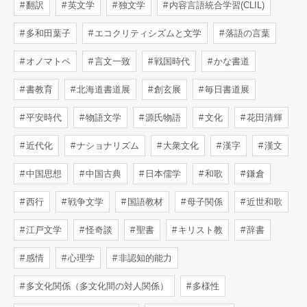
翻訳
英文学
独文学
内容言語統合学習(CLIL)
多和田葉子
エコクリティシズムと文学
落語の言葉
オノマトペ
言文一致
戦国時代
かな書道
書教育
北海道書道展
創玄展
毎日書道展
平安時代
物語文学
源氏物語
文化
花田清輝
近代化
ナショナリズム
大衆文化
漢字
漢文
中国思想
中国古典
日本儒学
和歌
鎌倉
西行
戦争文学
国語教材
母子関係
近世和歌
江戸文学
怪奇談
聖書
キリスト教
辞書
感情
心理学
非認知的能力
多文化関係（多文化間の対人関係）
多様性