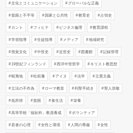
文化とコミュニケーション
グローバルな正義
貧困と不平等
国家と公共性
教育史
占領史
カント
フィヒテ
ビジネス倫理
教育課程
学習指導
生徒指導
メディア
地域研究
視覚文化
中世史
近世史
図書館
記録管理
19世紀フィンランド
西洋中世哲学
キリスト教思想
蝦夷地
松前藩
アイヌ
法学
立憲主義
立法の不作為
ローマ教皇
列聖手続き
聖人崇敬
低所得
貧困
食生活
栄養
高等学校「福祉科」教員養成
ボランティア
若者の心理
女性と環境
人間の尊厳
女性