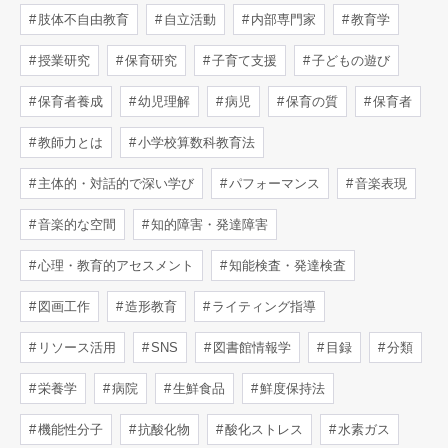
肢体不自由教育
自立活動
内部専門家
教育学
授業研究
保育研究
子育て支援
子どもの遊び
保育者養成
幼児理解
病児
保育の質
保育者
教師力とは
小学校算数科教育法
主体的・対話的で深い学び
パフォーマンス
音楽表現
音楽的な空間
知的障害・発達障害
心理・教育的アセスメント
知能検査・発達検査
図画工作
造形教育
ライティング指導
リソース活用
SNS
図書館情報学
目録
分類
栄養学
病院
生鮮食品
鮮度保持法
機能性分子
抗酸化物
酸化ストレス
水素ガス