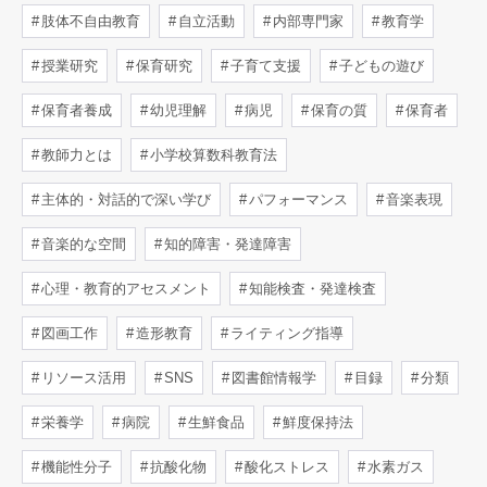
肢体不自由教育
自立活動
内部専門家
教育学
授業研究
保育研究
子育て支援
子どもの遊び
保育者養成
幼児理解
病児
保育の質
保育者
教師力とは
小学校算数科教育法
主体的・対話的で深い学び
パフォーマンス
音楽表現
音楽的な空間
知的障害・発達障害
心理・教育的アセスメント
知能検査・発達検査
図画工作
造形教育
ライティング指導
リソース活用
SNS
図書館情報学
目録
分類
栄養学
病院
生鮮食品
鮮度保持法
機能性分子
抗酸化物
酸化ストレス
水素ガス