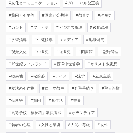
文化とコミュニケーション
グローバルな正義
貧困と不平等
国家と公共性
教育史
占領史
カント
フィヒテ
ビジネス倫理
教育課程
学習指導
生徒指導
メディア
地域研究
視覚文化
中世史
近世史
図書館
記録管理
19世紀フィンランド
西洋中世哲学
キリスト教思想
蝦夷地
松前藩
アイヌ
法学
立憲主義
立法の不作為
ローマ教皇
列聖手続き
聖人崇敬
低所得
貧困
食生活
栄養
高等学校「福祉科」教員養成
ボランティア
若者の心理
女性と環境
人間の尊厳
女性