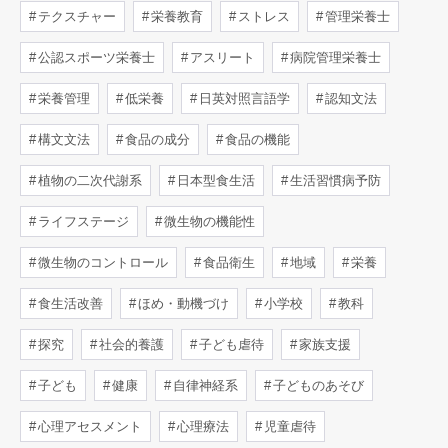
テクスチャー
栄養教育
ストレス
管理栄養士
公認スポーツ栄養士
アスリート
病院管理栄養士
栄養管理
低栄養
日英対照言語学
認知文法
構文文法
食品の成分
食品の機能
植物の二次代謝系
日本型食生活
生活習慣病予防
ライフステージ
微生物の機能性
微生物のコントロール
食品衛生
地域
栄養
食生活改善
ほめ・動機づけ
小学校
教科
探究
社会的養護
子ども虐待
家族支援
子ども
健康
自律神経系
子どものあそび
心理アセスメント
心理療法
児童虐待