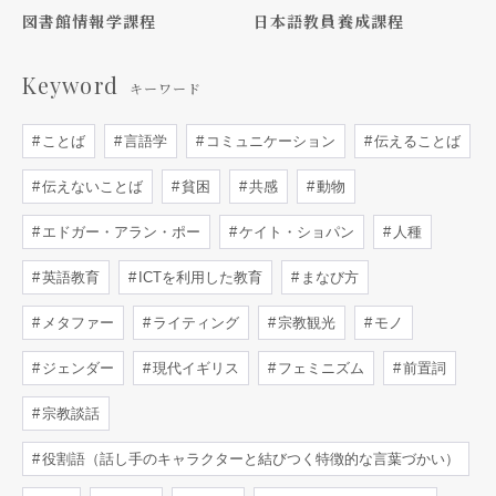
図書館情報学課程
日本語教員養成課程
Keyword
キーワード
ことば
言語学
コミュニケーション
伝えることば
伝えないことば
貧困
共感
動物
エドガー・アラン・ポー
ケイト・ショパン
人種
英語教育
ICTを利用した教育
まなび方
メタファー
ライティング
宗教観光
モノ
ジェンダー
現代イギリス
フェミニズム
前置詞
宗教談話
役割語（話し手のキャラクターと結びつく特徴的な言葉づかい）