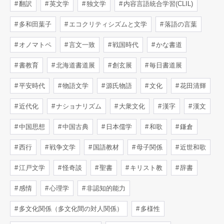
翻訳
英文学
独文学
内容言語統合学習(CLIL)
多和田葉子
エコクリティシズムと文学
落語の言葉
オノマトペ
言文一致
戦国時代
かな書道
書教育
北海道書道展
創玄展
毎日書道展
平安時代
物語文学
源氏物語
文化
花田清輝
近代化
ナショナリズム
大衆文化
漢字
漢文
中国思想
中国古典
日本儒学
和歌
鎌倉
西行
戦争文学
国語教材
母子関係
近世和歌
江戸文学
怪奇談
聖書
キリスト教
辞書
感情
心理学
非認知的能力
多文化関係（多文化間の対人関係）
多様性