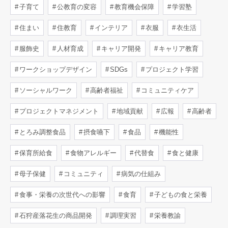
子育て
公教育の変容
教育機会保障
学習塾
住まい
住教育
インテリア
衣服
衣生活
服飾史
人材育成
キャリア開発
キャリア教育
ワークショップデザイン
SDGs
プロジェクト学習
ソーシャルワーク
高齢者福祉
コミュニティケア
プロジェクトマネジメント
地域貢献
広報
高齢者
とろみ調整食品
摂食嚥下
食品
機能性
保育所給食
食物アレルギー
代替食
食と健康
母子保健
コミュニティ
病気の仕組み
食事・栄養の次世代への影響
食育
子どもの食と栄養
石狩産落花生の商品開発
調理実習
栄養教諭