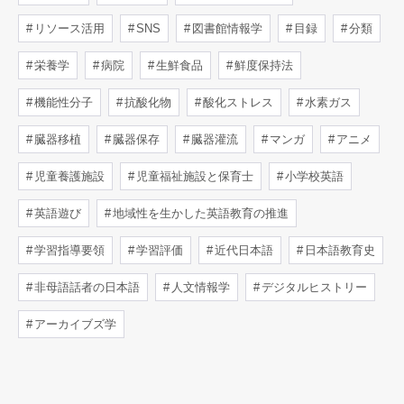
リソース活用
SNS
図書館情報学
目録
分類
栄養学
病院
生鮮食品
鮮度保持法
機能性分子
抗酸化物
酸化ストレス
水素ガス
臓器移植
臓器保存
臓器灌流
マンガ
アニメ
児童養護施設
児童福祉施設と保育士
小学校英語
英語遊び
地域性を生かした英語教育の推進
学習指導要領
学習評価
近代日本語
日本語教育史
非母語話者の日本語
人文情報学
デジタルヒストリー
アーカイブズ学