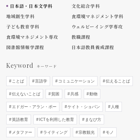
日本語・日本文学科
文化総合学科
地域創生学科
食環境マネジメント学科
子ども教育学科
ウェルビーイング学専攻
食環境マネジメント専攻
教職課程
図書館情報学課程
日本語教員養成課程
Keyword
キーワード
ことば
言語学
コミュニケーション
伝えることば
伝えないことば
貧困
共感
動物
エドガー・アラン・ポー
ケイト・ショパン
人種
英語教育
ICTを利用した教育
まなび方
メタファー
ライティング
宗教観光
モノ