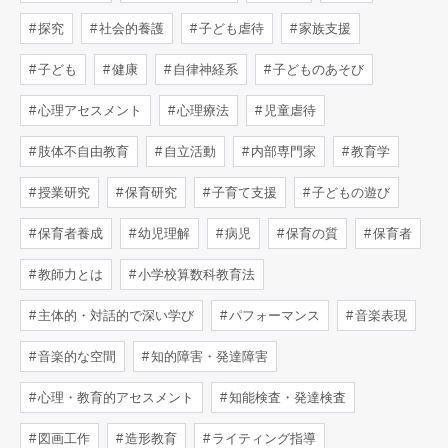
探究
社会的養護
子ども虐待
家族支援
子ども
健康
自律神経系
子どものあそび
心理アセスメント
心理療法
児童虐待
肢体不自由教育
自立活動
内部専門家
教育学
授業研究
保育研究
子育て支援
子どもの遊び
保育者養成
幼児理解
病児
保育の質
保育者
教師力とは
小学校算数科教育法
主体的・対話的で深い学び
パフォーマンス
音楽表現
音楽的な空間
知的障害・発達障害
心理・教育的アセスメント
知能検査・発達検査
図画工作
造形教育
ライティング指導