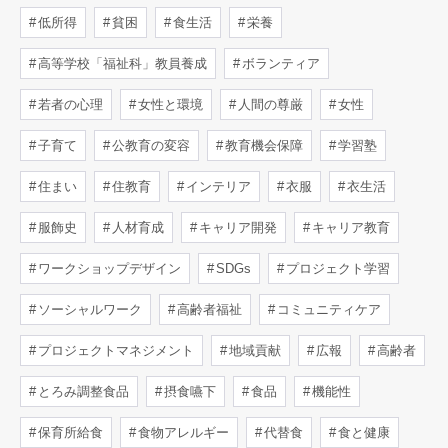
低所得
貧困
食生活
栄養
高等学校「福祉科」教員養成
ボランティア
若者の心理
女性と環境
人間の尊厳
女性
子育て
公教育の変容
教育機会保障
学習塾
住まい
住教育
インテリア
衣服
衣生活
服飾史
人材育成
キャリア開発
キャリア教育
ワークショップデザイン
SDGs
プロジェクト学習
ソーシャルワーク
高齢者福祉
コミュニティケア
プロジェクトマネジメント
地域貢献
広報
高齢者
とろみ調整食品
摂食嚥下
食品
機能性
保育所給食
食物アレルギー
代替食
食と健康