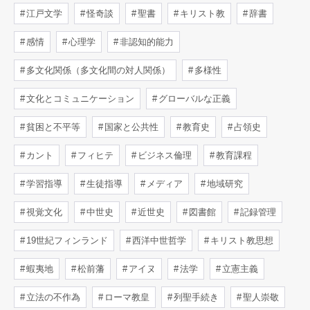
江戸文学
怪奇談
聖書
キリスト教
辞書
感情
心理学
非認知的能力
多文化関係（多文化間の対人関係）
多様性
文化とコミュニケーション
グローバルな正義
貧困と不平等
国家と公共性
教育史
占領史
カント
フィヒテ
ビジネス倫理
教育課程
学習指導
生徒指導
メディア
地域研究
視覚文化
中世史
近世史
図書館
記録管理
19世紀フィンランド
西洋中世哲学
キリスト教思想
蝦夷地
松前藩
アイヌ
法学
立憲主義
立法の不作為
ローマ教皇
列聖手続き
聖人崇敬