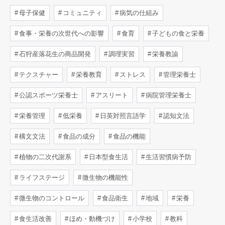
母子保健
コミュニティ
病気の仕組み
食事・栄養の次世代への影響
食育
子どもの食と栄養
石狩産落花生の商品開発
調理実習
栄養教諭
テクスチャー
栄養教育
ストレス
管理栄養士
公認スポーツ栄養士
アスリート
病院管理栄養士
栄養管理
低栄養
日英対照言語学
認知文法
構文文法
食品の成分
食品の機能
植物の二次代謝系
日本型食生活
生活習慣病予防
ライフステージ
微生物の機能性
微生物のコントロール
食品衛生
地域
栄養
食生活改善
ほめ・動機づけ
小学校
教科