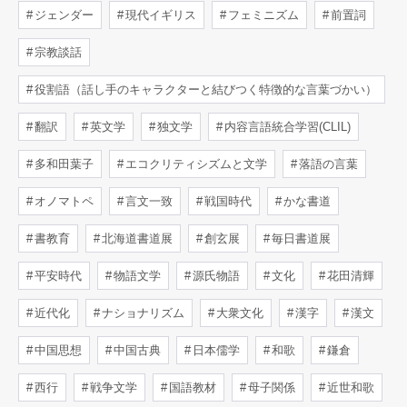
ジェンダー
現代イギリス
フェミニズム
前置詞
宗教談話
役割語（話し手のキャラクターと結びつく特徴的な言葉づかい）
翻訳
英文学
独文学
内容言語統合学習(CLIL)
多和田葉子
エコクリティシズムと文学
落語の言葉
オノマトペ
言文一致
戦国時代
かな書道
書教育
北海道書道展
創玄展
毎日書道展
平安時代
物語文学
源氏物語
文化
花田清輝
近代化
ナショナリズム
大衆文化
漢字
漢文
中国思想
中国古典
日本儒学
和歌
鎌倉
西行
戦争文学
国語教材
母子関係
近世和歌