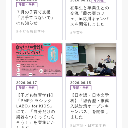
2026.06.22
その他
学部・学科
在学生と卒業生との
７月の子育て支援
交流「藤の実カフ
「お手てつないで」
ェ」in花川キャンパ
のお知らせ
スを開催しました
#子ども教育学科
#卒業生
2026.06.17
2026.06.15
学部・学科
学部・学科
【子ども教育学科】
【日本語・日本文学
「PMFクラシック
科】「総合型・推薦
LABO♪ for KIDS」
入試対策オープンキ
にて、「自分だけの
ャンパス」を開催し
楽器をつくってなら
ました
そう！」を実施いた
#日本語・日本文学科
します