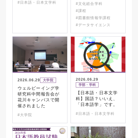
#日本語・日本文学科
#文化総合学科
#課程
#図書館情報学課程
#データサイエンス
2026.06.29
2026.06.29
大学院
学部・学科
ウェルビーイング学
【日本語・日本文学
研究科中間報告会が
科】国語？いいえ、
花川キャンパスで開
「日本語学」です。
催されました
#日本語・日本文学科
#大学院