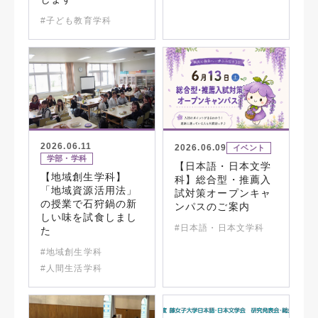
#子ども教育学科
2026.06.11
2026.06.09
イベント
学部・学科
【日本語・日本文学
【地域創生学科】
科】総合型・推薦入
「地域資源活用法」
試対策オープンキャ
の授業で石狩鍋の新
ンパスのご案内
しい味を試食しまし
#日本語・日本文学科
た
#地域創生学科
#人間生活学科