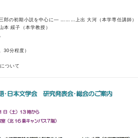
三郎の初期小説を中心に― ………上出 大河（本学専任講師）
山本 綏子（本学教授）
。
。30分程度）
画について