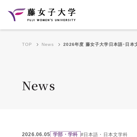
TOP
News
2026年度 藤女子大学日本語･日
建学の理念と教育目
沿革
的
藤のルーツ
学部・学科の教育目的
News
大学院の教育目的
アクセス・キャンパ
年間イベントス
ス概要
ュール
花川キャンパス無料ス
2026.06.05
学部・学科
#日本語・日本文学科