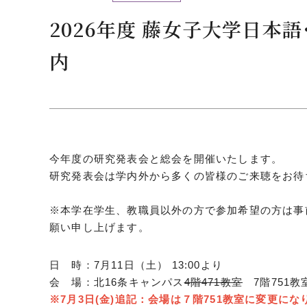
クールバス
2026年度 藤女子大学日本
３Dパノラマビュー
内
広報活動
大学へのご支援
いて
プレスリリース
税制上の優遇措置
広告掲載
相続財産によるご
取材・撮影依頼
今年度の研究発表会と総会を開催いたします。
遺贈寄付について
メディア出演・掲載
研究発表会は学内外から多くの皆様のご来聴をお待
ふるさと納税を活
刊行物
た支援制度
※本学在学生、教職員以外の方で参加希望の方は事
大学紹介動画
願い申し上げます。
SNS
シンボルマーク・校章
日 時：7月11日（土） 13:00より
会 場：北16条キャンパス
4階471教室
7階751教
自己点検・評価
教職員採用情報
※7月3日(金)追記：会場は７階751教室に変更