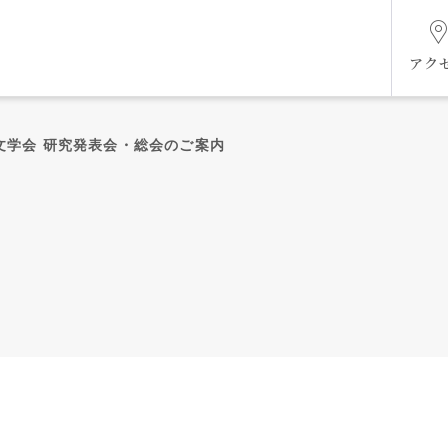
アク
本文学会 研究発表会・総会のご案内
組織図
ケジ
未来共創ビジョン