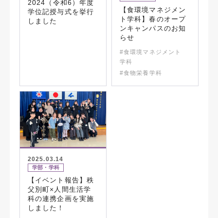
2024（令和6）年度
【食環境マネジメン
学位記授与式を挙行
ト学科】春のオープ
しました
ンキャンパスのお知
らせ
#食環境マネジメント
学科
#食物栄養学科
2025.03.14
学部・学科
【イベント報告】秩
父別町×人間生活学
科の連携企画を実施
しました！