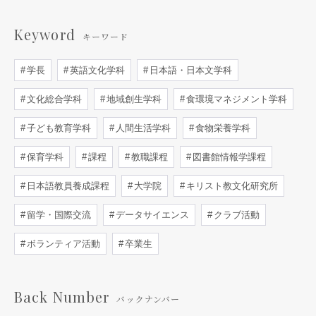
Keyword
キーワード
学長
英語文化学科
日本語・日本文学科
文化総合学科
地域創生学科
食環境マネジメント学科
子ども教育学科
人間生活学科
食物栄養学科
保育学科
課程
教職課程
図書館情報学課程
日本語教員養成課程
大学院
キリスト教文化研究所
留学・国際交流
データサイエンス
クラブ活動
ボランティア活動
卒業生
Back Number
バックナンバー