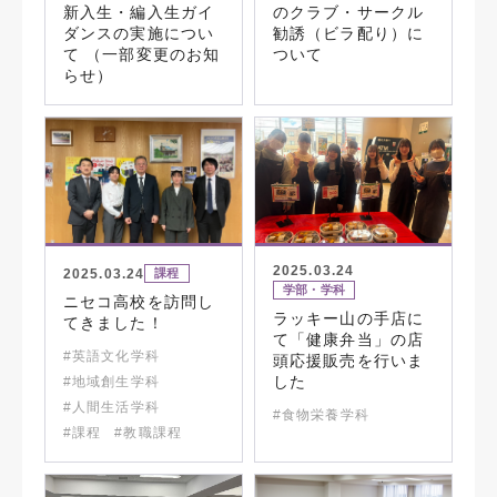
新入生・編入生ガイ
のクラブ・サークル
ダンスの実施につい
勧誘（ビラ配り）に
て （一部変更のお知
ついて
らせ）
2025.03.24
2025.03.24
課程
学部・学科
ニセコ高校を訪問し
ラッキー山の手店に
てきました！
て「健康弁当」の店
#英語文化学科
頭応援販売を行いま
した
#地域創生学科
#人間生活学科
#食物栄養学科
#課程
#教職課程