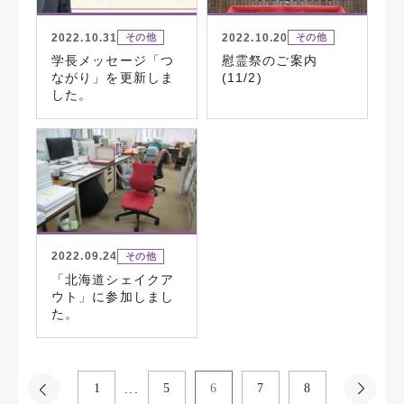
2022.10.31
2022.10.20
その他
その他
学長メッセージ「つ
慰霊祭のご案内
ながり」を更新しま
(11/2)
した。
2022.09.24
その他
「北海道シェイクア
ウト」に参加しまし
た。
...
1
5
6
7
8