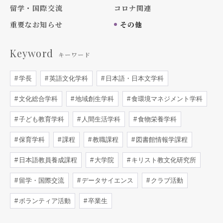
留学・国際交流
コロナ関連
重要なお知らせ
その他
Keyword
キーワード
学長
英語文化学科
日本語・日本文学科
文化総合学科
地域創生学科
食環境マネジメント学科
子ども教育学科
人間生活学科
食物栄養学科
保育学科
課程
教職課程
図書館情報学課程
日本語教員養成課程
大学院
キリスト教文化研究所
留学・国際交流
データサイエンス
クラブ活動
ボランティア活動
卒業生