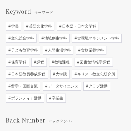
Keyword
キーワード
学長
英語文化学科
日本語・日本文学科
文化総合学科
地域創生学科
食環境マネジメント学科
子ども教育学科
人間生活学科
食物栄養学科
保育学科
課程
教職課程
図書館情報学課程
日本語教員養成課程
大学院
キリスト教文化研究所
留学・国際交流
データサイエンス
クラブ活動
ボランティア活動
卒業生
Back Number
バックナンバー