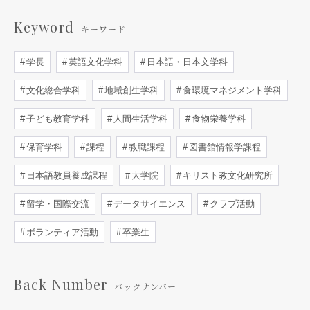
Keyword
キーワード
学長
英語文化学科
日本語・日本文学科
文化総合学科
地域創生学科
食環境マネジメント学科
子ども教育学科
人間生活学科
食物栄養学科
保育学科
課程
教職課程
図書館情報学課程
日本語教員養成課程
大学院
キリスト教文化研究所
留学・国際交流
データサイエンス
クラブ活動
ボランティア活動
卒業生
Back Number
バックナンバー