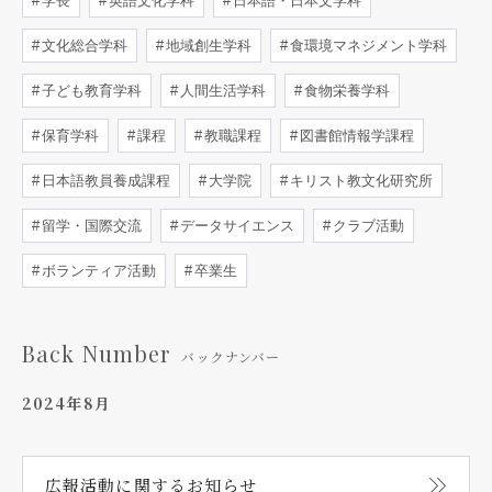
学長
英語文化学科
日本語・日本文学科
文化総合学科
地域創生学科
食環境マネジメント学科
子ども教育学科
人間生活学科
食物栄養学科
保育学科
課程
教職課程
図書館情報学課程
日本語教員養成課程
大学院
キリスト教文化研究所
留学・国際交流
データサイエンス
クラブ活動
ボランティア活動
卒業生
Back Number
バックナンバー
2024年8月
広報活動に関する
お知らせ