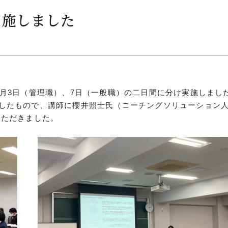
実施しました
につ
情報公開
学則
1月3日（管理職）、7日（一般職）の二日間に分け実施しまし
したもので、講師に櫻井照士氏（コーチングソリューション
寄付
いただきました。
用し