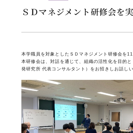
クールバス
ＳＤマネジメント研修会を
３Dパノラマビュー
広報活動
大学へのご支援
いて
プレスリリース
本学職員を対象としたＳＤマネジメント研修会を1
税制上の優遇措置
広告掲載
本研修会は、対話を通じて、組織の活性化を目的と
相続財産によるご
取材・撮影依頼
発研究所 代表コンサルタント）をお招きしお話し
遺贈寄付について
メディア出演・掲載
ふるさと納税を活
刊行物
た支援制度
大学紹介動画
SNS
シンボルマーク・校章
自己点検・評価
教職員採用情報