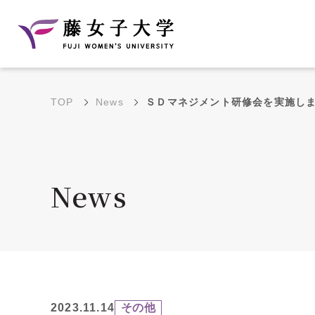
TOP
News
ＳＤマネジメント研修会を実施し
建学の理念と教育目
沿革
的
藤のルーツ
学部・学科の教育目的
News
大学院の教育目的
アクセス・キャンパ
年間イベントス
ス概要
ュール
花川キャンパス無料ス
2023.11.14
その他