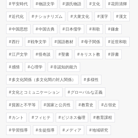
平安時代
物語文学
源氏物語
文化
花田清輝
近代化
ナショナリズム
大衆文化
漢字
漢文
中国思想
中国古典
日本儒学
和歌
鎌倉
西行
戦争文学
国語教材
母子関係
近世和歌
江戸文学
怪奇談
聖書
キリスト教
辞書
感情
心理学
非認知的能力
多文化関係（多文化間の対人関係）
多様性
文化とコミュニケーション
グローバルな正義
貧困と不平等
国家と公共性
教育史
占領史
カント
フィヒテ
ビジネス倫理
教育課程
学習指導
生徒指導
メディア
地域研究