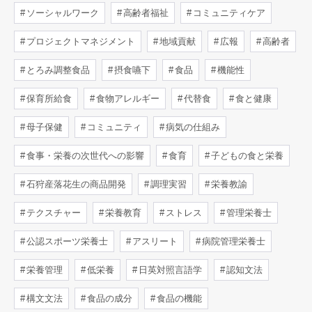
ソーシャルワーク
高齢者福祉
コミュニティケア
プロジェクトマネジメント
地域貢献
広報
高齢者
とろみ調整食品
摂食嚥下
食品
機能性
保育所給食
食物アレルギー
代替食
食と健康
母子保健
コミュニティ
病気の仕組み
食事・栄養の次世代への影響
食育
子どもの食と栄養
石狩産落花生の商品開発
調理実習
栄養教諭
テクスチャー
栄養教育
ストレス
管理栄養士
公認スポーツ栄養士
アスリート
病院管理栄養士
栄養管理
低栄養
日英対照言語学
認知文法
構文文法
食品の成分
食品の機能