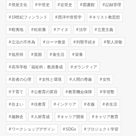
視覚文化
中世史
近世史
図書館
記録管理
19世紀フィンランド
西洋中世哲学
キリスト教思想
蝦夷地
松前藩
アイヌ
法学
立憲主義
立法の不作為
ローマ教皇
列聖手続き
聖人崇敬
低所得
貧困
食生活
栄養
高等学校「福祉科」教員養成
ボランティア
若者の心理
女性と環境
人間の尊厳
女性
子育て
公教育の変容
教育機会保障
学習塾
住まい
住教育
インテリア
衣服
衣生活
服飾史
人材育成
キャリア開発
キャリア教育
ワークショップデザイン
SDGs
プロジェクト学習