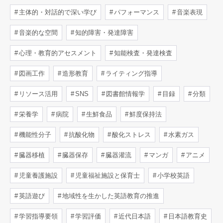
主体的・対話的で深い学び
パフォーマンス
音楽表現
音楽的な空間
知的障害・発達障害
心理・教育的アセスメント
知能検査・発達検査
図画工作
造形教育
ライティング指導
リソース活用
SNS
図書館情報学
目録
分類
栄養学
病院
生鮮食品
鮮度保持法
機能性分子
抗酸化物
酸化ストレス
水素ガス
臓器移植
臓器保存
臓器灌流
マンガ
アニメ
児童養護施設
児童福祉施設と保育士
小学校英語
英語遊び
地域性を生かした英語教育の推進
学習指導要領
学習評価
近代日本語
日本語教育史