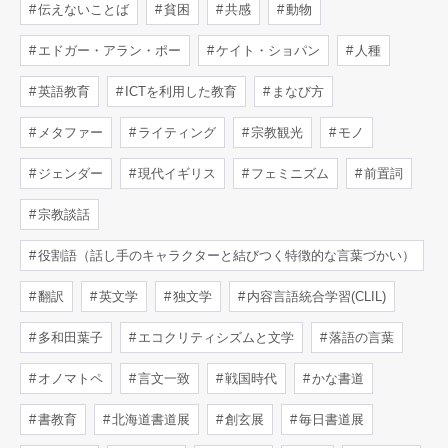
伝えないことば
貧困
共感
動物
エドガー・アラン・ポー
ケイト・ショパン
人種
英語教育
ICTを利用した教育
まなび方
メタファー
ライティング
宗教観光
モノ
ジェンダー
現代イギリス
フェミニズム
前置詞
宗教談話
役割語（話し手のキャラクターと結びつく特徴的な言葉づかい）
翻訳
英文学
独文学
内容言語統合学習(CLIL)
多和田葉子
エコクリティシズムと文学
落語の言葉
オノマトペ
言文一致
戦国時代
かな書道
書教育
北海道書道展
創玄展
毎日書道展