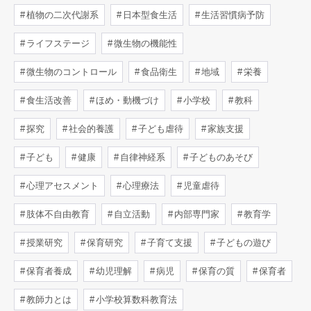
植物の二次代謝系
日本型食生活
生活習慣病予防
ライフステージ
微生物の機能性
微生物のコントロール
食品衛生
地域
栄養
食生活改善
ほめ・動機づけ
小学校
教科
探究
社会的養護
子ども虐待
家族支援
子ども
健康
自律神経系
子どものあそび
心理アセスメント
心理療法
児童虐待
肢体不自由教育
自立活動
内部専門家
教育学
授業研究
保育研究
子育て支援
子どもの遊び
保育者養成
幼児理解
病児
保育の質
保育者
教師力とは
小学校算数科教育法