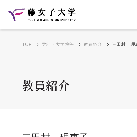
TOP
学部・大学院等
教員紹介
三田村 理
建学の理念と教育目
沿革
的
藤のルーツ
学部・学科の教育目的
教員紹介
大学院の教育目的
アクセス・キャンパ
年間イベントス
ス概要
ュール
花川キャンパス無料ス