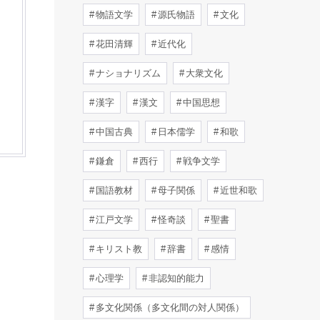
物語文学
源氏物語
文化
花田清輝
近代化
ナショナリズム
大衆文化
漢字
漢文
中国思想
中国古典
日本儒学
和歌
鎌倉
西行
戦争文学
国語教材
母子関係
近世和歌
江戸文学
怪奇談
聖書
キリスト教
辞書
感情
心理学
非認知的能力
多文化関係（多文化間の対人関係）