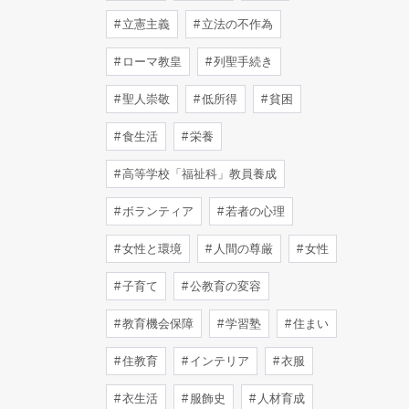
立憲主義
立法の不作為
ローマ教皇
列聖手続き
聖人崇敬
低所得
貧困
食生活
栄養
高等学校「福祉科」教員養成
ボランティア
若者の心理
女性と環境
人間の尊厳
女性
子育て
公教育の変容
教育機会保障
学習塾
住まい
住教育
インテリア
衣服
衣生活
服飾史
人材育成