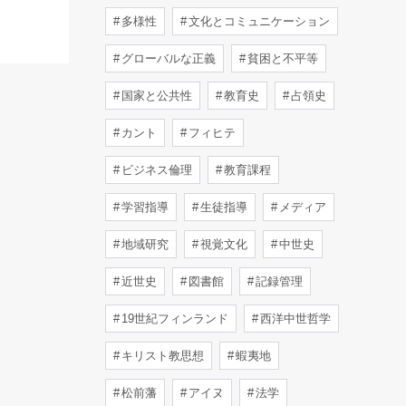
多様性
文化とコミュニケーション
グローバルな正義
貧困と不平等
国家と公共性
教育史
占領史
カント
フィヒテ
ビジネス倫理
教育課程
学習指導
生徒指導
メディア
地域研究
視覚文化
中世史
近世史
図書館
記録管理
19世紀フィンランド
西洋中世哲学
キリスト教思想
蝦夷地
松前藩
アイヌ
法学