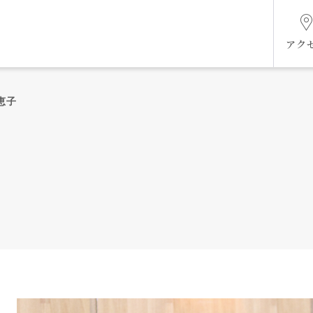
アク
恵子
組織図
ケジ
未来共創ビジョン