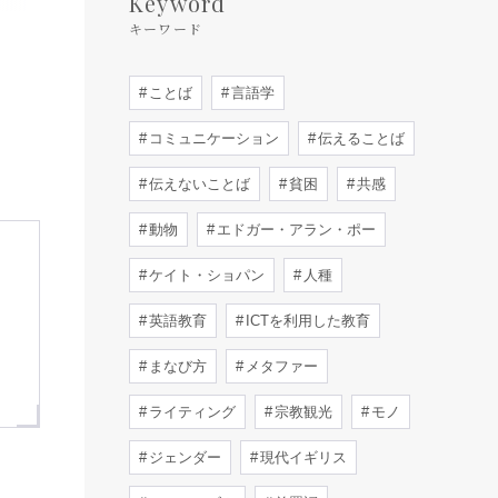
Keyword
キーワード
ことば
言語学
コミュニケーション
伝えることば
伝えないことば
貧困
共感
動物
エドガー・アラン・ポー
進
ケイト・ショパン
人種
け
英語教育
ICTを利用した教育
、
まなび方
メタファー
ライティング
宗教観光
モノ
ジェンダー
現代イギリス