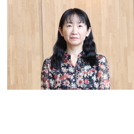
につ
情報公開
学則
寄付
用し