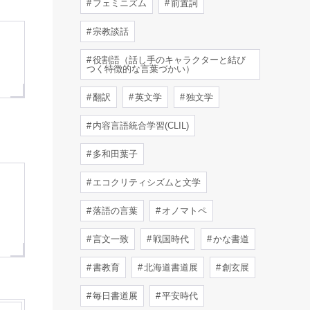
フェミニズム
前置詞
宗教談話
役割語（話し手のキャラクターと結び
つく特徴的な言葉づかい）
翻訳
英文学
独文学
内容言語統合学習(CLIL)
多和田葉子
エコクリティシズムと文学
ろ
落語の言葉
オノマトペ
言文一致
戦国時代
かな書道
書教育
北海道書道展
創玄展
毎日書道展
平安時代