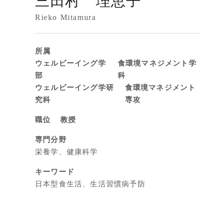
三田村 理恵子
クールバス
Rieko Mitamura
３Dパノラマビュー
広報活動
大学へのご支援
所属
いて
ウェルビーイング学
食環境マネジメント学
部
科
プレスリリース
ウェルビーイング学研
食環境マネジメント
税制上の優遇措置
広告掲載
究科
専攻
相続財産によるご
取材・撮影依頼
遺贈寄付について
職位
教授
メディア出演・掲載
ふるさと納税を活
刊行物
専門分野
た支援制度
大学紹介動画
栄養学、健康科学
SNS
キーワード
シンボルマーク・校章
日本型食生活、生活習慣病予防
自己点検・評価
教職員採用情報