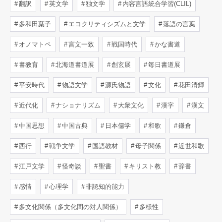
翻訳
英文学
独文学
内容言語統合学習(CLIL)
多和田葉子
エコクリティシズムと文学
落語の言葉
オノマトペ
言文一致
戦国時代
かな書道
書教育
北海道書道展
創玄展
毎日書道展
平安時代
物語文学
源氏物語
文化
花田清輝
近代化
ナショナリズム
大衆文化
漢字
漢文
中国思想
中国古典
日本儒学
和歌
鎌倉
西行
戦争文学
国語教材
母子関係
近世和歌
江戸文学
怪奇談
聖書
キリスト教
辞書
感情
心理学
非認知的能力
多文化関係（多文化間の対人関係）
多様性