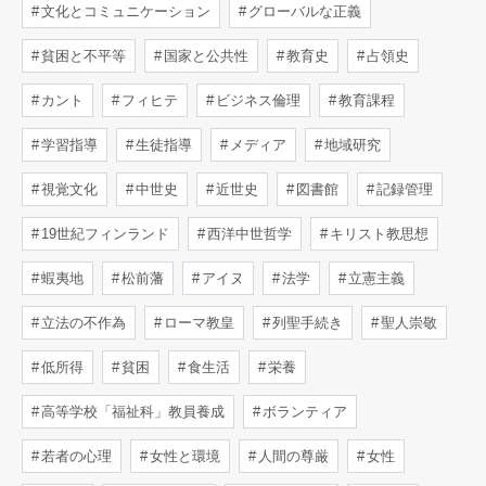
文化とコミュニケーション
グローバルな正義
貧困と不平等
国家と公共性
教育史
占領史
カント
フィヒテ
ビジネス倫理
教育課程
学習指導
生徒指導
メディア
地域研究
視覚文化
中世史
近世史
図書館
記録管理
19世紀フィンランド
西洋中世哲学
キリスト教思想
蝦夷地
松前藩
アイヌ
法学
立憲主義
立法の不作為
ローマ教皇
列聖手続き
聖人崇敬
低所得
貧困
食生活
栄養
高等学校「福祉科」教員養成
ボランティア
若者の心理
女性と環境
人間の尊厳
女性