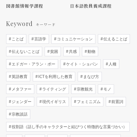
図書館情報学課程
日本語教員養成課程
Keyword
キーワード
ことば
言語学
コミュニケーション
伝えることば
伝えないことば
貧困
共感
動物
エドガー・アラン・ポー
ケイト・ショパン
人種
英語教育
ICTを利用した教育
まなび方
メタファー
ライティング
宗教観光
モノ
ジェンダー
現代イギリス
フェミニズム
前置詞
宗教談話
役割語（話し手のキャラクターと結びつく特徴的な言葉づかい）