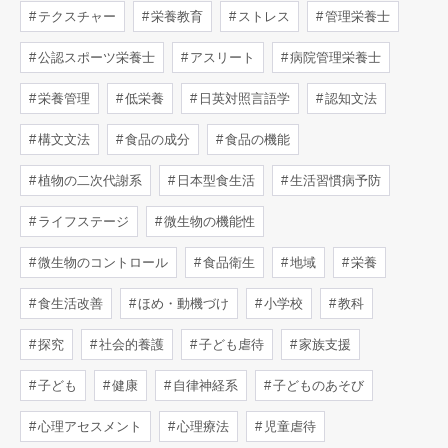
テクスチャー
栄養教育
ストレス
管理栄養士
公認スポーツ栄養士
アスリート
病院管理栄養士
栄養管理
低栄養
日英対照言語学
認知文法
構文文法
食品の成分
食品の機能
植物の二次代謝系
日本型食生活
生活習慣病予防
ライフステージ
微生物の機能性
微生物のコントロール
食品衛生
地域
栄養
食生活改善
ほめ・動機づけ
小学校
教科
探究
社会的養護
子ども虐待
家族支援
子ども
健康
自律神経系
子どものあそび
心理アセスメント
心理療法
児童虐待