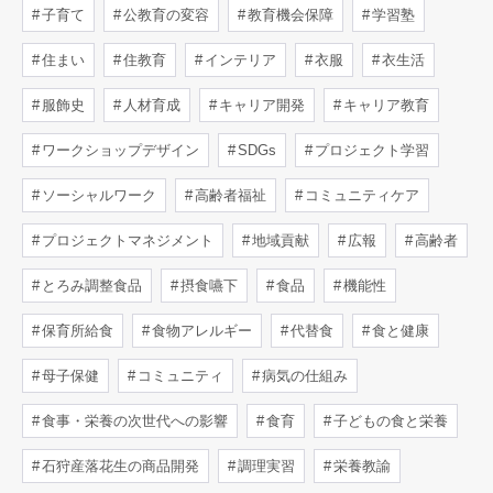
子育て
公教育の変容
教育機会保障
学習塾
住まい
住教育
インテリア
衣服
衣生活
服飾史
人材育成
キャリア開発
キャリア教育
ワークショップデザイン
SDGs
プロジェクト学習
ソーシャルワーク
高齢者福祉
コミュニティケア
プロジェクトマネジメント
地域貢献
広報
高齢者
とろみ調整食品
摂食嚥下
食品
機能性
保育所給食
食物アレルギー
代替食
食と健康
母子保健
コミュニティ
病気の仕組み
食事・栄養の次世代への影響
食育
子どもの食と栄養
石狩産落花生の商品開発
調理実習
栄養教諭