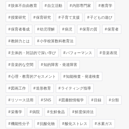
肢体不自由教育
自立活動
内部専門家
教育学
授業研究
保育研究
子育て支援
子どもの遊び
保育者養成
幼児理解
病児
保育の質
保育者
教師力とは
小学校算数科教育法
主体的・対話的で深い学び
パフォーマンス
音楽表現
音楽的な空間
知的障害・発達障害
心理・教育的アセスメント
知能検査・発達検査
図画工作
造形教育
ライティング指導
リソース活用
SNS
図書館情報学
目録
分類
栄養学
病院
生鮮食品
鮮度保持法
機能性分子
抗酸化物
酸化ストレス
水素ガス