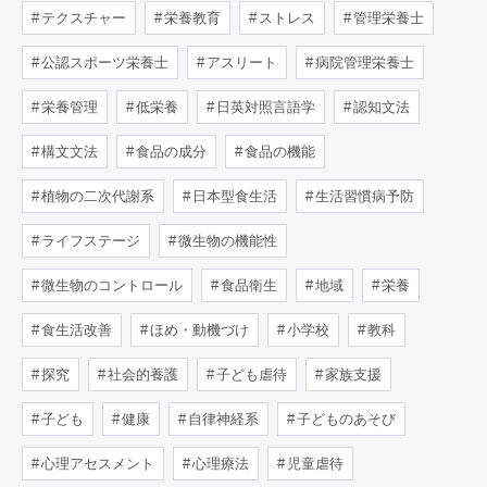
テクスチャー
栄養教育
ストレス
管理栄養士
公認スポーツ栄養士
アスリート
病院管理栄養士
栄養管理
低栄養
日英対照言語学
認知文法
構文文法
食品の成分
食品の機能
植物の二次代謝系
日本型食生活
生活習慣病予防
ライフステージ
微生物の機能性
微生物のコントロール
食品衛生
地域
栄養
食生活改善
ほめ・動機づけ
小学校
教科
探究
社会的養護
子ども虐待
家族支援
子ども
健康
自律神経系
子どものあそび
心理アセスメント
心理療法
児童虐待