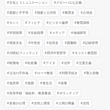
文化とコミュニケーション
グローバルな正義
貧困と不平等
国家と公共性
教育史
占領史
カント
フィヒテ
ビジネス倫理
教育課程
学習指導
生徒指導
メディア
地域研究
視覚文化
中世史
近世史
図書館
記録管理
19世紀フィンランド
西洋中世哲学
キリスト教思想
蝦夷地
松前藩
アイヌ
法学
立憲主義
立法の不作為
ローマ教皇
列聖手続き
聖人崇敬
低所得
貧困
食生活
栄養
高等学校「福祉科」教員養成
ボランティア
若者の心理
女性と環境
人間の尊厳
女性