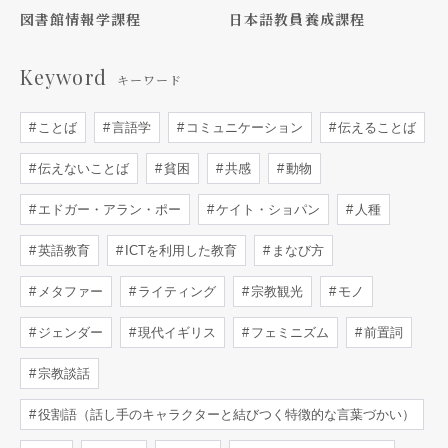
図書館情報学課程
日本語教員養成課程
Keyword
キーワード
ことば
言語学
コミュニケーション
伝えることば
伝えないことば
貧困
共感
動物
エドガー・アラン・ポー
ケイト・ショパン
人種
英語教育
ICTを利用した教育
まなび方
メタファー
ライティング
宗教観光
モノ
ジェンダー
現代イギリス
フェミニズム
前置詞
宗教談話
役割語（話し手のキャラクターと結びつく特徴的な言葉づかい）