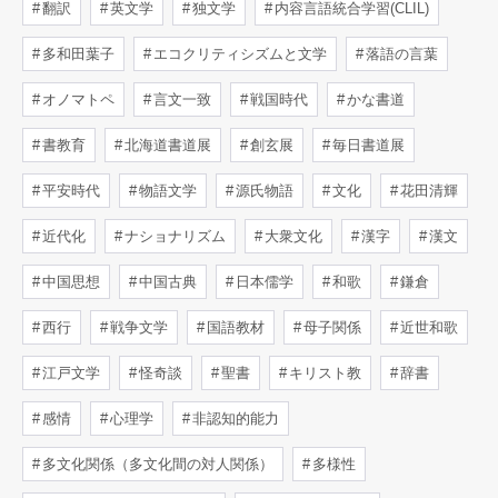
翻訳
英文学
独文学
内容言語統合学習(CLIL)
多和田葉子
エコクリティシズムと文学
落語の言葉
オノマトペ
言文一致
戦国時代
かな書道
書教育
北海道書道展
創玄展
毎日書道展
平安時代
物語文学
源氏物語
文化
花田清輝
近代化
ナショナリズム
大衆文化
漢字
漢文
中国思想
中国古典
日本儒学
和歌
鎌倉
西行
戦争文学
国語教材
母子関係
近世和歌
江戸文学
怪奇談
聖書
キリスト教
辞書
感情
心理学
非認知的能力
多文化関係（多文化間の対人関係）
多様性