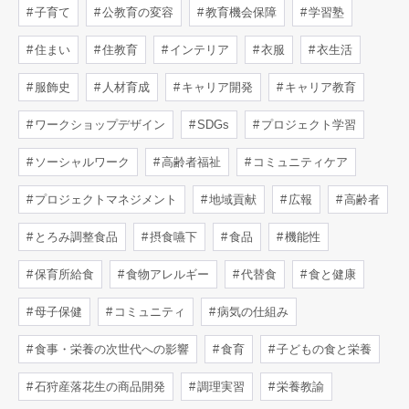
子育て
公教育の変容
教育機会保障
学習塾
住まい
住教育
インテリア
衣服
衣生活
服飾史
人材育成
キャリア開発
キャリア教育
ワークショップデザイン
SDGs
プロジェクト学習
ソーシャルワーク
高齢者福祉
コミュニティケア
プロジェクトマネジメント
地域貢献
広報
高齢者
とろみ調整食品
摂食嚥下
食品
機能性
保育所給食
食物アレルギー
代替食
食と健康
母子保健
コミュニティ
病気の仕組み
食事・栄養の次世代への影響
食育
子どもの食と栄養
石狩産落花生の商品開発
調理実習
栄養教諭