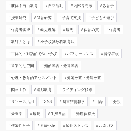
肢体不自由教育
自立活動
内部専門家
教育学
授業研究
保育研究
子育て支援
子どもの遊び
保育者養成
幼児理解
病児
保育の質
保育者
教師力とは
小学校算数科教育法
主体的・対話的で深い学び
パフォーマンス
音楽表現
音楽的な空間
知的障害・発達障害
心理・教育的アセスメント
知能検査・発達検査
図画工作
造形教育
ライティング指導
リソース活用
SNS
図書館情報学
目録
分類
栄養学
病院
生鮮食品
鮮度保持法
機能性分子
抗酸化物
酸化ストレス
水素ガス