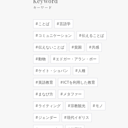
Keyword
キーワード
ことば
言語学
コミュニケーション
伝えることば
伝えないことば
貧困
共感
動物
エドガー・アラン・ポー
ケイト・ショパン
人種
英語教育
ICTを利用した教育
まなび方
メタファー
ライティング
宗教観光
モノ
ジェンダー
現代イギリス