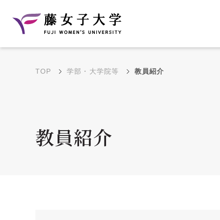
TOP
学部・大学院等
教員紹介
建学の理念と教育目
沿革
的
藤のルーツ
学部・学科の教育目的
教員紹介
大学院の教育目的
アクセス・キャンパ
年間イベントス
ス概要
ュール
花川キャンパス無料ス