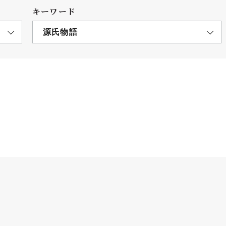
キーワード
源氏物語
につ
情報公開
学則
寄付
用し