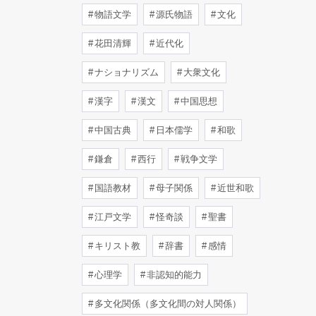
物語文学
源氏物語
文化
花田清輝
近代化
ナショナリズム
大衆文化
漢字
漢文
中国思想
中国古典
日本儒学
和歌
鎌倉
西行
戦争文学
国語教材
母子関係
近世和歌
江戸文学
怪奇談
聖書
キリスト教
辞書
感情
心理学
非認知的能力
多文化関係（多文化間の対人関係）