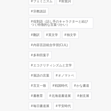
フェミニズム
前置詞
宗教談話
役割語（話し手のキャラクターと結び
つく特徴的な言葉づかい）
翻訳
英文学
独文学
内容言語統合学習(CLIL)
多和田葉子
エコクリティシズムと文学
落語の言葉
オノマトペ
言文一致
戦国時代
かな書道
書教育
北海道書道展
創玄展
毎日書道展
平安時代