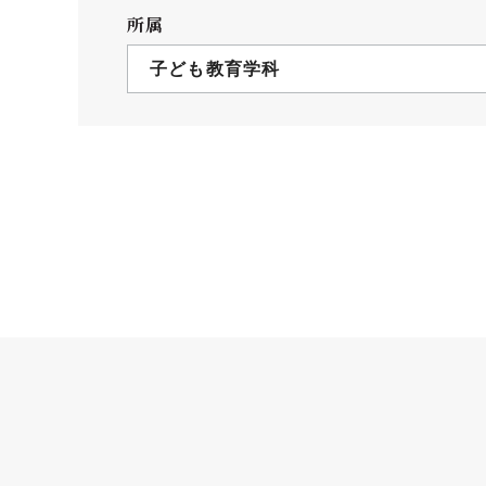
クールバス
所属
３Dパノラマビュー
子ども教育学科
広報活動
大学へのご支援
いて
プレスリリース
税制上の優遇措置
広告掲載
相続財産によるご
取材・撮影依頼
遺贈寄付について
メディア出演・掲載
ふるさと納税を活
刊行物
た支援制度
大学紹介動画
SNS
シンボルマーク・校章
自己点検・評価
教職員採用情報