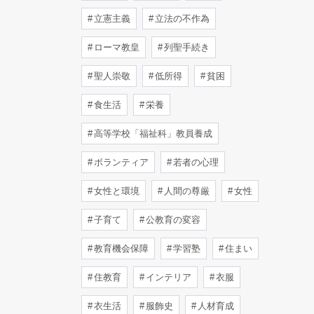
立憲主義
立法の不作為
ローマ教皇
列聖手続き
聖人崇敬
低所得
貧困
食生活
栄養
高等学校「福祉科」教員養成
ボランティア
若者の心理
女性と環境
人間の尊厳
女性
子育て
公教育の変容
教育機会保障
学習塾
住まい
住教育
インテリア
衣服
衣生活
服飾史
人材育成