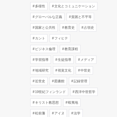
多様性
文化とコミュニケーション
グローバルな正義
貧困と不平等
国家と公共性
教育史
占領史
カント
フィヒテ
ビジネス倫理
教育課程
学習指導
生徒指導
メディア
地域研究
視覚文化
中世史
近世史
図書館
記録管理
19世紀フィンランド
西洋中世哲学
キリスト教思想
蝦夷地
松前藩
アイヌ
法学