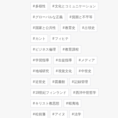
多様性
文化とコミュニケーション
グローバルな正義
貧困と不平等
国家と公共性
教育史
占領史
カント
フィヒテ
ビジネス倫理
教育課程
学習指導
生徒指導
メディア
地域研究
視覚文化
中世史
近世史
図書館
記録管理
19世紀フィンランド
西洋中世哲学
キリスト教思想
蝦夷地
松前藩
アイヌ
法学