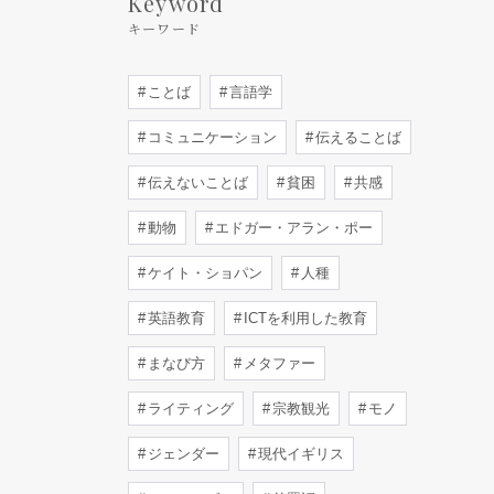
Keyword
キーワード
ことば
言語学
コミュニケーション
伝えることば
伝えないことば
貧困
共感
動物
エドガー・アラン・ポー
ケイト・ショパン
人種
英語教育
ICTを利用した教育
まなび方
メタファー
ライティング
宗教観光
モノ
ジェンダー
現代イギリス