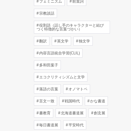
フェミニズム
前置詞
宗教談話
役割語（話し手のキャラクターと結び
つく特徴的な言葉づかい）
翻訳
英文学
独文学
内容言語統合学習(CLIL)
多和田葉子
エコクリティシズムと文学
落語の言葉
オノマトペ
言文一致
戦国時代
かな書道
書教育
北海道書道展
創玄展
毎日書道展
平安時代