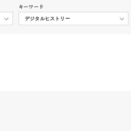
キーワード
デジタルヒストリー
につ
情報公開
学則
寄付
用し