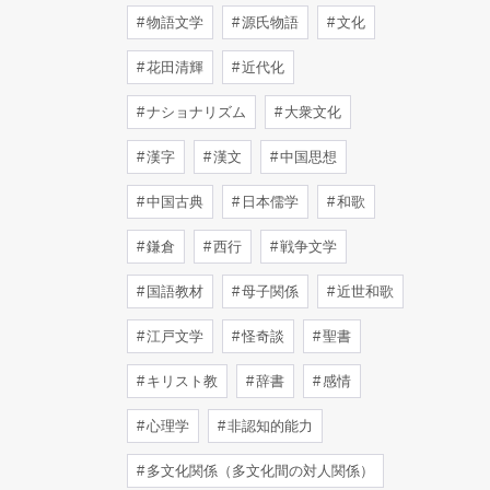
物語文学
源氏物語
文化
花田清輝
近代化
ナショナリズム
大衆文化
漢字
漢文
中国思想
中国古典
日本儒学
和歌
鎌倉
西行
戦争文学
国語教材
母子関係
近世和歌
江戸文学
怪奇談
聖書
キリスト教
辞書
感情
心理学
非認知的能力
多文化関係（多文化間の対人関係）