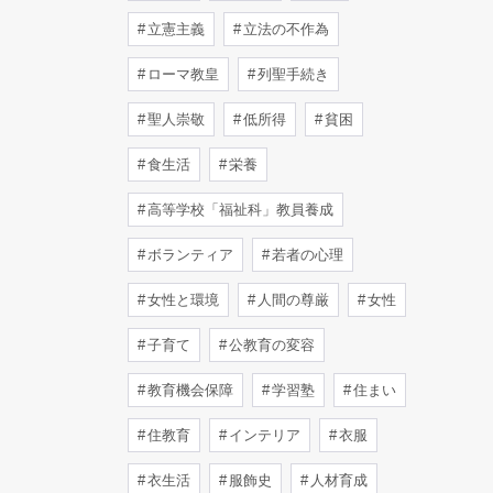
立憲主義
立法の不作為
ローマ教皇
列聖手続き
聖人崇敬
低所得
貧困
食生活
栄養
高等学校「福祉科」教員養成
ボランティア
若者の心理
女性と環境
人間の尊厳
女性
子育て
公教育の変容
教育機会保障
学習塾
住まい
住教育
インテリア
衣服
衣生活
服飾史
人材育成