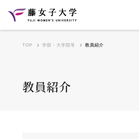
TOP
学部・大学院等
教員紹介
建学の理念と教育目
沿革
的
藤のルーツ
学部・学科の教育目的
教員紹介
大学院の教育目的
アクセス・キャンパ
年間イベントス
ス概要
ュール
花川キャンパス無料ス