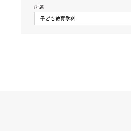
クールバス
所属
３Dパノラマビュー
子ども教育学科
広報活動
大学へのご支援
いて
プレスリリース
税制上の優遇措置
広告掲載
相続財産によるご
取材・撮影依頼
遺贈寄付について
メディア出演・掲載
ふるさと納税を活
刊行物
た支援制度
大学紹介動画
SNS
シンボルマーク・校章
自己点検・評価
教職員採用情報