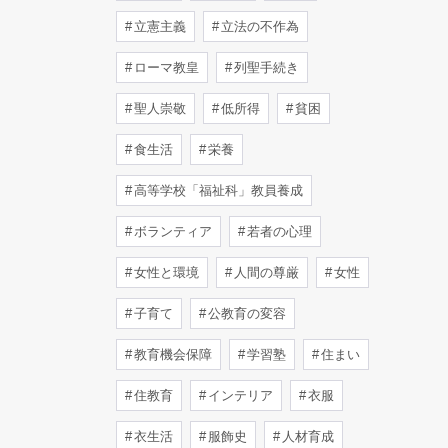
立憲主義
立法の不作為
ローマ教皇
列聖手続き
聖人崇敬
低所得
貧困
食生活
栄養
高等学校「福祉科」教員養成
ボランティア
若者の心理
女性と環境
人間の尊厳
女性
子育て
公教育の変容
教育機会保障
学習塾
住まい
住教育
インテリア
衣服
衣生活
服飾史
人材育成