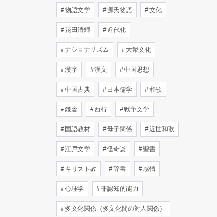
物語文学
源氏物語
文化
花田清輝
近代化
ナショナリズム
大衆文化
漢字
漢文
中国思想
中国古典
日本儒学
和歌
鎌倉
西行
戦争文学
国語教材
母子関係
近世和歌
江戸文学
怪奇談
聖書
キリスト教
辞書
感情
心理学
非認知的能力
多文化関係（多文化間の対人関係）