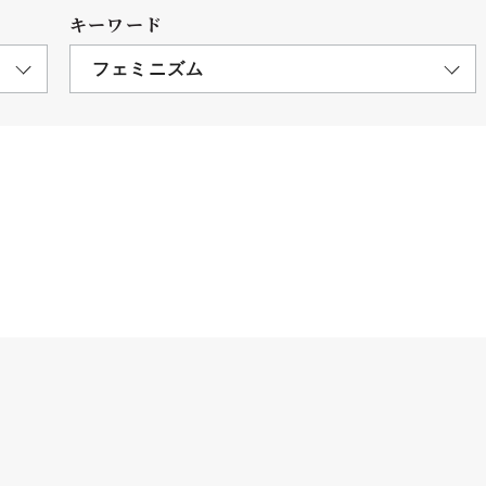
キーワード
フェミニズム
につ
情報公開
学則
寄付
用し