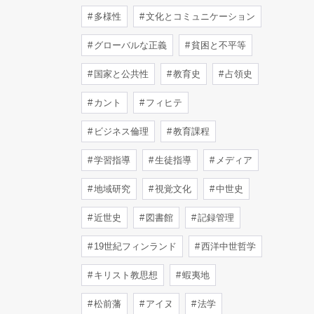
多様性
文化とコミュニケーション
グローバルな正義
貧困と不平等
国家と公共性
教育史
占領史
カント
フィヒテ
ビジネス倫理
教育課程
学習指導
生徒指導
メディア
地域研究
視覚文化
中世史
近世史
図書館
記録管理
19世紀フィンランド
西洋中世哲学
キリスト教思想
蝦夷地
松前藩
アイヌ
法学