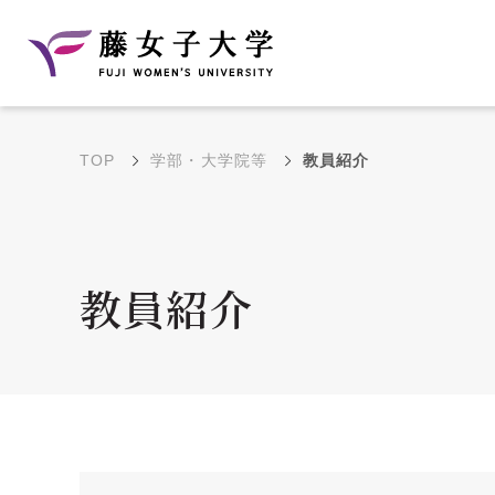
TOP
学部・大学院等
教員紹介
建学の理念と教育目
沿革
的
藤のルーツ
学部・学科の教育目的
教員紹介
大学院の教育目的
アクセス・キャンパ
年間イベントス
ス概要
ュール
花川キャンパス無料ス