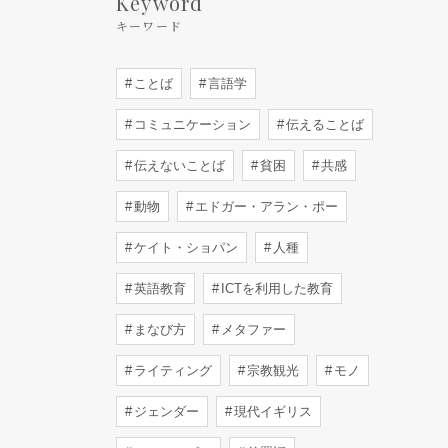
Keyword
キーワード
ことば
言語学
コミュニケーション
伝えることば
伝えないことば
貧困
共感
動物
エドガー・アラン・ポー
ケイト・ショパン
人種
英語教育
ICTを利用した教育
まなび方
メタファー
ライティング
宗教観光
モノ
ジェンダー
現代イギリス