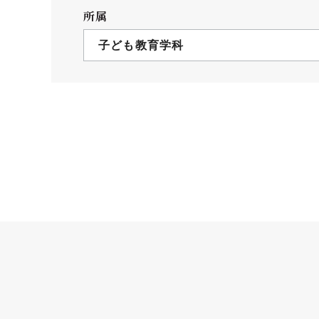
クールバス
所属
３Dパノラマビュー
子ども教育学科
広報活動
大学へのご支援
いて
プレスリリース
税制上の優遇措置
広告掲載
相続財産によるご
取材・撮影依頼
遺贈寄付について
メディア出演・掲載
ふるさと納税を活
刊行物
た支援制度
大学紹介動画
SNS
シンボルマーク・校章
自己点検・評価
教職員採用情報