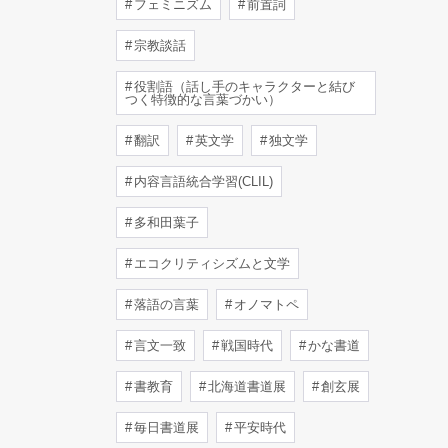
フェミニズム
前置詞
宗教談話
役割語（話し手のキャラクターと結び
つく特徴的な言葉づかい）
翻訳
英文学
独文学
内容言語統合学習(CLIL)
多和田葉子
エコクリティシズムと文学
落語の言葉
オノマトペ
言文一致
戦国時代
かな書道
書教育
北海道書道展
創玄展
毎日書道展
平安時代