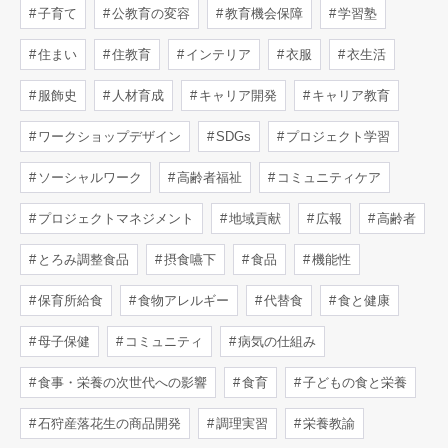
子育て
公教育の変容
教育機会保障
学習塾
住まい
住教育
インテリア
衣服
衣生活
服飾史
人材育成
キャリア開発
キャリア教育
ワークショップデザイン
SDGs
プロジェクト学習
ソーシャルワーク
高齢者福祉
コミュニティケア
プロジェクトマネジメント
地域貢献
広報
高齢者
とろみ調整食品
摂食嚥下
食品
機能性
保育所給食
食物アレルギー
代替食
食と健康
母子保健
コミュニティ
病気の仕組み
食事・栄養の次世代への影響
食育
子どもの食と栄養
石狩産落花生の商品開発
調理実習
栄養教諭