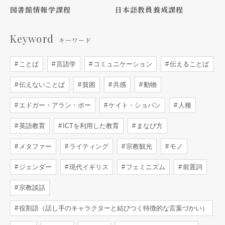
図書館情報学課程
日本語教員養成課程
Keyword
キーワード
ことば
言語学
コミュニケーション
伝えることば
伝えないことば
貧困
共感
動物
エドガー・アラン・ポー
ケイト・ショパン
人種
英語教育
ICTを利用した教育
まなび方
メタファー
ライティング
宗教観光
モノ
ジェンダー
現代イギリス
フェミニズム
前置詞
宗教談話
役割語（話し手のキャラクターと結びつく特徴的な言葉づかい）