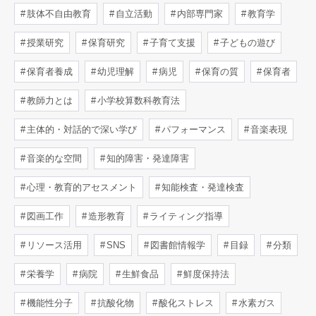
肢体不自由教育
自立活動
内部専門家
教育学
授業研究
保育研究
子育て支援
子どもの遊び
保育者養成
幼児理解
病児
保育の質
保育者
教師力とは
小学校算数科教育法
主体的・対話的で深い学び
パフォーマンス
音楽表現
音楽的な空間
知的障害・発達障害
心理・教育的アセスメント
知能検査・発達検査
図画工作
造形教育
ライティング指導
リソース活用
SNS
図書館情報学
目録
分類
栄養学
病院
生鮮食品
鮮度保持法
機能性分子
抗酸化物
酸化ストレス
水素ガス