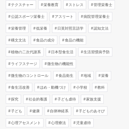
テクスチャー
栄養教育
ストレス
管理栄養士
公認スポーツ栄養士
アスリート
病院管理栄養士
栄養管理
低栄養
日英対照言語学
認知文法
構文文法
食品の成分
食品の機能
植物の二次代謝系
日本型食生活
生活習慣病予防
ライフステージ
微生物の機能性
微生物のコントロール
食品衛生
地域
栄養
食生活改善
ほめ・動機づけ
小学校
教科
探究
社会的養護
子ども虐待
家族支援
子ども
健康
自律神経系
子どものあそび
心理アセスメント
心理療法
児童虐待