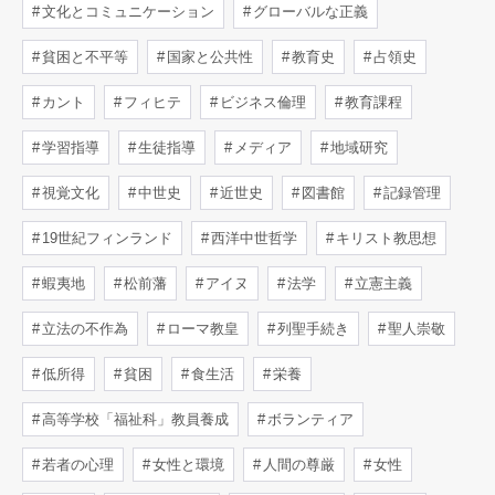
文化とコミュニケーション
グローバルな正義
貧困と不平等
国家と公共性
教育史
占領史
カント
フィヒテ
ビジネス倫理
教育課程
学習指導
生徒指導
メディア
地域研究
視覚文化
中世史
近世史
図書館
記録管理
19世紀フィンランド
西洋中世哲学
キリスト教思想
蝦夷地
松前藩
アイヌ
法学
立憲主義
立法の不作為
ローマ教皇
列聖手続き
聖人崇敬
低所得
貧困
食生活
栄養
高等学校「福祉科」教員養成
ボランティア
若者の心理
女性と環境
人間の尊厳
女性