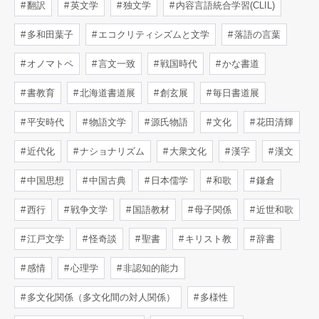
翻訳
英文学
独文学
内容言語統合学習(CLIL)
多和田葉子
エコクリティシズムと文学
落語の言葉
オノマトペ
言文一致
戦国時代
かな書道
書教育
北海道書道展
創玄展
毎日書道展
平安時代
物語文学
源氏物語
文化
花田清輝
近代化
ナショナリズム
大衆文化
漢字
漢文
中国思想
中国古典
日本儒学
和歌
鎌倉
西行
戦争文学
国語教材
母子関係
近世和歌
江戸文学
怪奇談
聖書
キリスト教
辞書
感情
心理学
非認知的能力
多文化関係（多文化間の対人関係）
多様性