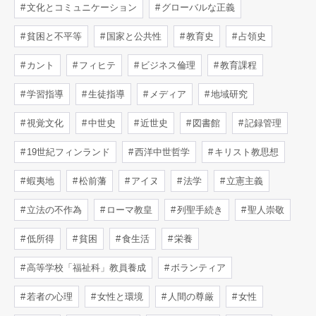
文化とコミュニケーション
グローバルな正義
貧困と不平等
国家と公共性
教育史
占領史
カント
フィヒテ
ビジネス倫理
教育課程
学習指導
生徒指導
メディア
地域研究
視覚文化
中世史
近世史
図書館
記録管理
19世紀フィンランド
西洋中世哲学
キリスト教思想
蝦夷地
松前藩
アイヌ
法学
立憲主義
立法の不作為
ローマ教皇
列聖手続き
聖人崇敬
低所得
貧困
食生活
栄養
高等学校「福祉科」教員養成
ボランティア
若者の心理
女性と環境
人間の尊厳
女性