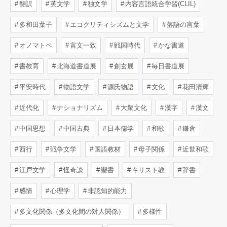
翻訳
英文学
独文学
内容言語統合学習(CLIL)
多和田葉子
エコクリティシズムと文学
落語の言葉
オノマトペ
言文一致
戦国時代
かな書道
書教育
北海道書道展
創玄展
毎日書道展
平安時代
物語文学
源氏物語
文化
花田清輝
近代化
ナショナリズム
大衆文化
漢字
漢文
中国思想
中国古典
日本儒学
和歌
鎌倉
西行
戦争文学
国語教材
母子関係
近世和歌
江戸文学
怪奇談
聖書
キリスト教
辞書
感情
心理学
非認知的能力
多文化関係（多文化間の対人関係）
多様性