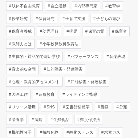
肢体不自由教育
自立活動
内部専門家
教育学
授業研究
保育研究
子育て支援
子どもの遊び
保育者養成
幼児理解
病児
保育の質
保育者
教師力とは
小学校算数科教育法
主体的・対話的で深い学び
パフォーマンス
音楽表現
音楽的な空間
知的障害・発達障害
心理・教育的アセスメント
知能検査・発達検査
図画工作
造形教育
ライティング指導
リソース活用
SNS
図書館情報学
目録
分類
栄養学
病院
生鮮食品
鮮度保持法
機能性分子
抗酸化物
酸化ストレス
水素ガス