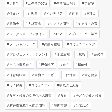
子育て
公教育の変容
教育機会保障
学習塾
住まい
住教育
インテリア
衣服
衣生活
服飾史
人材育成
キャリア開発
キャリア教育
ワークショップデザイン
SDGs
プロジェクト学習
ソーシャルワーク
高齢者福祉
コミュニティケア
プロジェクトマネジメント
地域貢献
広報
高齢者
とろみ調整食品
摂食嚥下
食品
機能性
保育所給食
食物アレルギー
代替食
食と健康
母子保健
コミュニティ
病気の仕組み
食事・栄養の次世代への影響
食育
子どもの食と栄養
石狩産落花生の商品開発
調理実習
栄養教諭