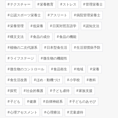
テクスチャー
栄養教育
ストレス
管理栄養士
公認スポーツ栄養士
アスリート
病院管理栄養士
栄養管理
低栄養
日英対照言語学
認知文法
構文文法
食品の成分
食品の機能
植物の二次代謝系
日本型食生活
生活習慣病予防
ライフステージ
微生物の機能性
微生物のコントロール
食品衛生
地域
栄養
食生活改善
ほめ・動機づけ
小学校
教科
探究
社会的養護
子ども虐待
家族支援
子ども
健康
自律神経系
子どものあそび
心理アセスメント
心理療法
児童虐待