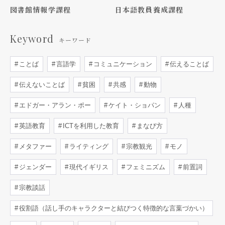
図書館情報学課程
日本語教員養成課程
Keyword
キーワード
ことば
言語学
コミュニケーション
伝えることば
伝えないことば
貧困
共感
動物
エドガー・アラン・ポー
ケイト・ショパン
人種
英語教育
ICTを利用した教育
まなび方
メタファー
ライティング
宗教観光
モノ
ジェンダー
現代イギリス
フェミニズム
前置詞
宗教談話
役割語（話し手のキャラクターと結びつく特徴的な言葉づかい）