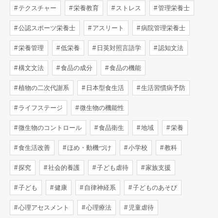
テクスチャー
栄養教育
ストレス
管理栄養士
公認スポーツ栄養士
アスリート
病院管理栄養士
栄養管理
低栄養
日英対照言語学
認知文法
構文文法
食品の成分
食品の機能
植物の二次代謝系
日本型食生活
生活習慣病予防
ライフステージ
微生物の機能性
微生物のコントロール
食品衛生
地域
栄養
食生活改善
ほめ・動機づけ
小学校
教科
探究
社会的養護
子ども虐待
家族支援
子ども
健康
自律神経系
子どものあそび
心理アセスメント
心理療法
児童虐待