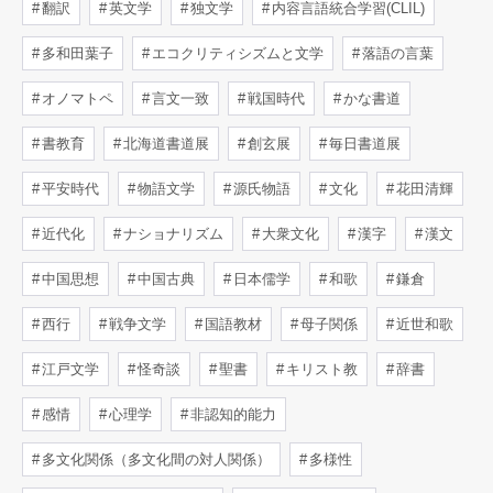
翻訳
英文学
独文学
内容言語統合学習(CLIL)
多和田葉子
エコクリティシズムと文学
落語の言葉
オノマトペ
言文一致
戦国時代
かな書道
書教育
北海道書道展
創玄展
毎日書道展
平安時代
物語文学
源氏物語
文化
花田清輝
近代化
ナショナリズム
大衆文化
漢字
漢文
中国思想
中国古典
日本儒学
和歌
鎌倉
西行
戦争文学
国語教材
母子関係
近世和歌
江戸文学
怪奇談
聖書
キリスト教
辞書
感情
心理学
非認知的能力
多文化関係（多文化間の対人関係）
多様性