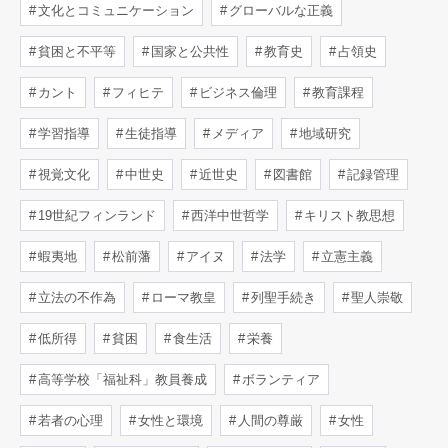
文化とコミュニケーション
グローバルな正義
貧困と不平等
国家と公共性
教育史
占領史
カント
フィヒテ
ビジネス倫理
教育課程
学習指導
生徒指導
メディア
地域研究
視覚文化
中世史
近世史
図書館
記録管理
19世紀フィンランド
西洋中世哲学
キリスト教思想
蝦夷地
松前藩
アイヌ
法学
立憲主義
立法の不作為
ローマ教皇
列聖手続き
聖人崇敬
低所得
貧困
食生活
栄養
高等学校「福祉科」教員養成
ボランティア
若者の心理
女性と環境
人間の尊厳
女性