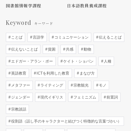
図書館情報学課程
日本語教員養成課程
Keyword
キーワード
ことば
言語学
コミュニケーション
伝えることば
伝えないことば
貧困
共感
動物
エドガー・アラン・ポー
ケイト・ショパン
人種
英語教育
ICTを利用した教育
まなび方
メタファー
ライティング
宗教観光
モノ
ジェンダー
現代イギリス
フェミニズム
前置詞
宗教談話
役割語（話し手のキャラクターと結びつく特徴的な言葉づかい）