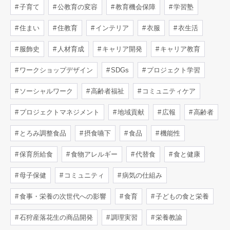
子育て
公教育の変容
教育機会保障
学習塾
住まい
住教育
インテリア
衣服
衣生活
服飾史
人材育成
キャリア開発
キャリア教育
ワークショップデザイン
SDGs
プロジェクト学習
ソーシャルワーク
高齢者福祉
コミュニティケア
プロジェクトマネジメント
地域貢献
広報
高齢者
とろみ調整食品
摂食嚥下
食品
機能性
保育所給食
食物アレルギー
代替食
食と健康
母子保健
コミュニティ
病気の仕組み
食事・栄養の次世代への影響
食育
子どもの食と栄養
石狩産落花生の商品開発
調理実習
栄養教諭