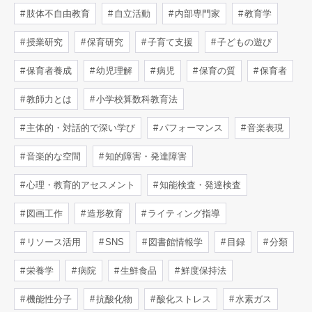
肢体不自由教育
自立活動
内部専門家
教育学
授業研究
保育研究
子育て支援
子どもの遊び
保育者養成
幼児理解
病児
保育の質
保育者
教師力とは
小学校算数科教育法
主体的・対話的で深い学び
パフォーマンス
音楽表現
音楽的な空間
知的障害・発達障害
心理・教育的アセスメント
知能検査・発達検査
図画工作
造形教育
ライティング指導
リソース活用
SNS
図書館情報学
目録
分類
栄養学
病院
生鮮食品
鮮度保持法
機能性分子
抗酸化物
酸化ストレス
水素ガス