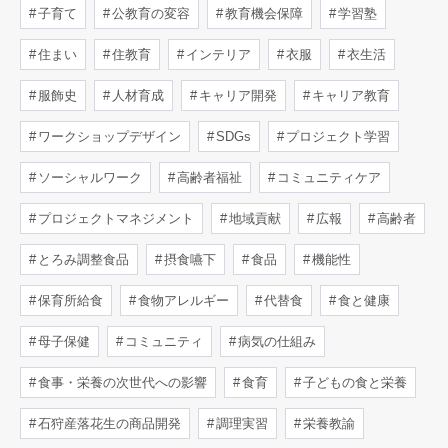
子育て
公教育の変容
教育機会保障
学習塾
住まい
住教育
インテリア
衣服
衣生活
服飾史
人材育成
キャリア開発
キャリア教育
ワークショップデザイン
SDGs
プロジェクト学習
ソーシャルワーク
高齢者福祉
コミュニティケア
プロジェクトマネジメント
地域貢献
広報
高齢者
とろみ調整食品
摂食嚥下
食品
機能性
保育所給食
食物アレルギー
代替食
食と健康
母子保健
コミュニティ
病気の仕組み
食事・栄養の次世代への影響
食育
子どもの食と栄養
石狩産落花生の商品開発
調理実習
栄養教諭