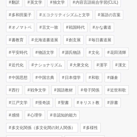
翻訳
英文学
独文学
内容言語統合学習(CLIL)
多和田葉子
エコクリティシズムと文学
落語の言葉
オノマトペ
言文一致
戦国時代
かな書道
書教育
北海道書道展
創玄展
毎日書道展
平安時代
物語文学
源氏物語
文化
花田清輝
近代化
ナショナリズム
大衆文化
漢字
漢文
中国思想
中国古典
日本儒学
和歌
鎌倉
西行
戦争文学
国語教材
母子関係
近世和歌
江戸文学
怪奇談
聖書
キリスト教
辞書
感情
心理学
非認知的能力
多文化関係（多文化間の対人関係）
多様性