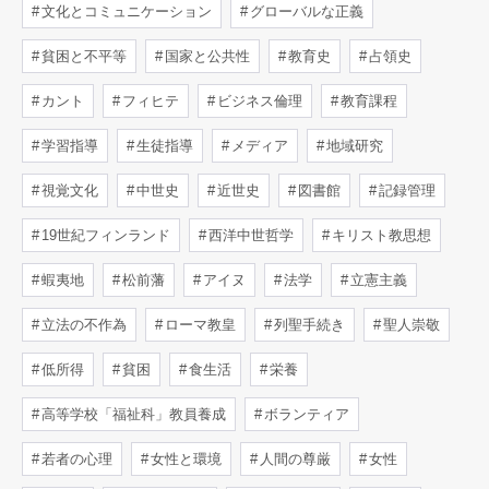
文化とコミュニケーション
グローバルな正義
貧困と不平等
国家と公共性
教育史
占領史
カント
フィヒテ
ビジネス倫理
教育課程
学習指導
生徒指導
メディア
地域研究
視覚文化
中世史
近世史
図書館
記録管理
19世紀フィンランド
西洋中世哲学
キリスト教思想
蝦夷地
松前藩
アイヌ
法学
立憲主義
立法の不作為
ローマ教皇
列聖手続き
聖人崇敬
低所得
貧困
食生活
栄養
高等学校「福祉科」教員養成
ボランティア
若者の心理
女性と環境
人間の尊厳
女性