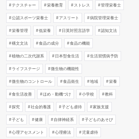
テクスチャー
栄養教育
ストレス
管理栄養士
公認スポーツ栄養士
アスリート
病院管理栄養士
栄養管理
低栄養
日英対照言語学
認知文法
構文文法
食品の成分
食品の機能
植物の二次代謝系
日本型食生活
生活習慣病予防
ライフステージ
微生物の機能性
微生物のコントロール
食品衛生
地域
栄養
食生活改善
ほめ・動機づけ
小学校
教科
探究
社会的養護
子ども虐待
家族支援
子ども
健康
自律神経系
子どものあそび
心理アセスメント
心理療法
児童虐待