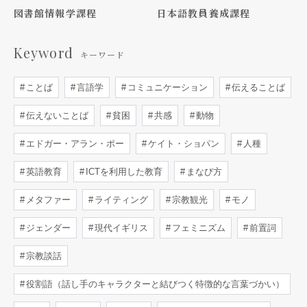
図書館情報学課程
日本語教員養成課程
Keyword
キーワード
ことば
言語学
コミュニケーション
伝えることば
伝えないことば
貧困
共感
動物
エドガー・アラン・ポー
ケイト・ショパン
人種
英語教育
ICTを利用した教育
まなび方
メタファー
ライティング
宗教観光
モノ
ジェンダー
現代イギリス
フェミニズム
前置詞
宗教談話
役割語（話し手のキャラクターと結びつく特徴的な言葉づかい）