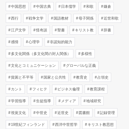
中国思想
中国古典
日本儒学
和歌
鎌倉
西行
戦争文学
国語教材
母子関係
近世和歌
江戸文学
怪奇談
聖書
キリスト教
辞書
感情
心理学
非認知的能力
多文化関係（多文化間の対人関係）
多様性
文化とコミュニケーション
グローバルな正義
貧困と不平等
国家と公共性
教育史
占領史
カント
フィヒテ
ビジネス倫理
教育課程
学習指導
生徒指導
メディア
地域研究
視覚文化
中世史
近世史
図書館
記録管理
19世紀フィンランド
西洋中世哲学
キリスト教思想