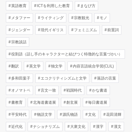
英語教育
ICTを利用した教育
まなび方
メタファー
ライティング
宗教観光
モノ
ジェンダー
現代イギリス
フェミニズム
前置詞
宗教談話
役割語（話し手のキャラクターと結びつく特徴的な言葉づかい）
翻訳
英文学
独文学
内容言語統合学習(CLIL)
多和田葉子
エコクリティシズムと文学
落語の言葉
オノマトペ
言文一致
戦国時代
かな書道
書教育
北海道書道展
創玄展
毎日書道展
平安時代
物語文学
源氏物語
文化
花田清輝
近代化
ナショナリズム
大衆文化
漢字
漢文