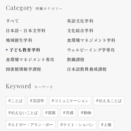
Category
所属カテゴリー
すべて
英語文化学科
日本語・日本文学科
文化総合学科
地域創生学科
食環境マネジメント学科
子ども教育学科
ウェルビーイング学専攻
食環境マネジメント専攻
教職課程
図書館情報学課程
日本語教員養成課程
Keyword
キーワード
ことば
言語学
コミュニケーション
伝えることば
伝えないことば
貧困
共感
動物
エドガー・アラン・ポー
ケイト・ショパン
人種