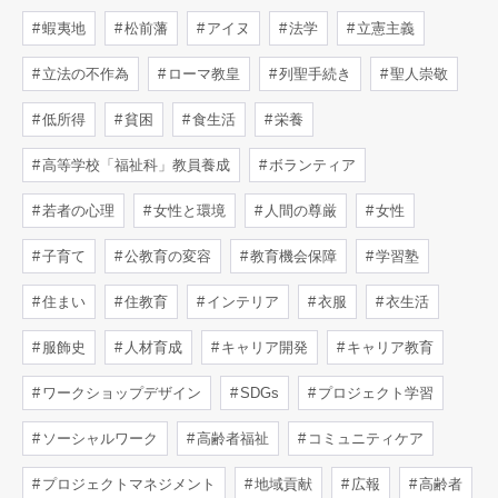
蝦夷地
松前藩
アイヌ
法学
立憲主義
立法の不作為
ローマ教皇
列聖手続き
聖人崇敬
低所得
貧困
食生活
栄養
高等学校「福祉科」教員養成
ボランティア
若者の心理
女性と環境
人間の尊厳
女性
子育て
公教育の変容
教育機会保障
学習塾
住まい
住教育
インテリア
衣服
衣生活
服飾史
人材育成
キャリア開発
キャリア教育
ワークショップデザイン
SDGs
プロジェクト学習
ソーシャルワーク
高齢者福祉
コミュニティケア
プロジェクトマネジメント
地域貢献
広報
高齢者