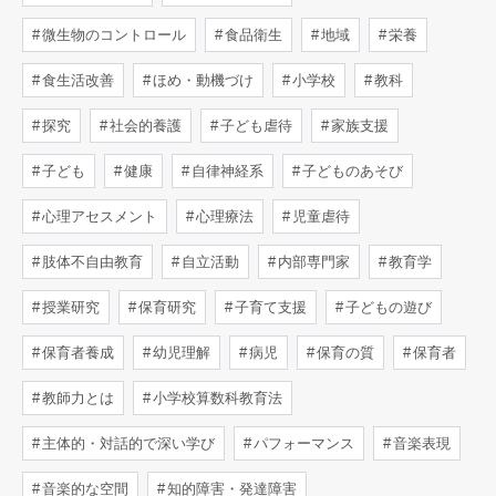
微生物のコントロール
食品衛生
地域
栄養
食生活改善
ほめ・動機づけ
小学校
教科
探究
社会的養護
子ども虐待
家族支援
子ども
健康
自律神経系
子どものあそび
心理アセスメント
心理療法
児童虐待
肢体不自由教育
自立活動
内部専門家
教育学
授業研究
保育研究
子育て支援
子どもの遊び
保育者養成
幼児理解
病児
保育の質
保育者
教師力とは
小学校算数科教育法
主体的・対話的で深い学び
パフォーマンス
音楽表現
音楽的な空間
知的障害・発達障害