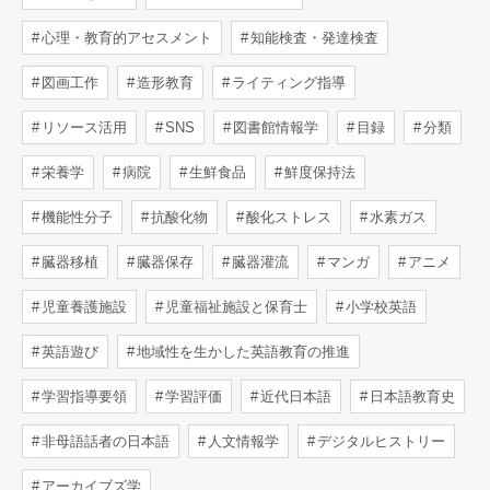
心理・教育的アセスメント
知能検査・発達検査
図画工作
造形教育
ライティング指導
リソース活用
SNS
図書館情報学
目録
分類
栄養学
病院
生鮮食品
鮮度保持法
機能性分子
抗酸化物
酸化ストレス
水素ガス
臓器移植
臓器保存
臓器灌流
マンガ
アニメ
児童養護施設
児童福祉施設と保育士
小学校英語
英語遊び
地域性を生かした英語教育の推進
学習指導要領
学習評価
近代日本語
日本語教育史
非母語話者の日本語
人文情報学
デジタルヒストリー
アーカイブズ学