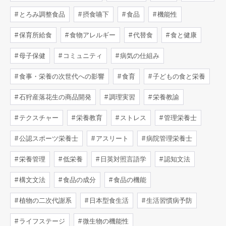
とろみ調整食品
摂食嚥下
食品
機能性
保育所給食
食物アレルギー
代替食
食と健康
母子保健
コミュニティ
病気の仕組み
食事・栄養の次世代への影響
食育
子どもの食と栄養
石狩産落花生の商品開発
調理実習
栄養教諭
テクスチャー
栄養教育
ストレス
管理栄養士
公認スポーツ栄養士
アスリート
病院管理栄養士
栄養管理
低栄養
日英対照言語学
認知文法
構文文法
食品の成分
食品の機能
植物の二次代謝系
日本型食生活
生活習慣病予防
ライフステージ
微生物の機能性