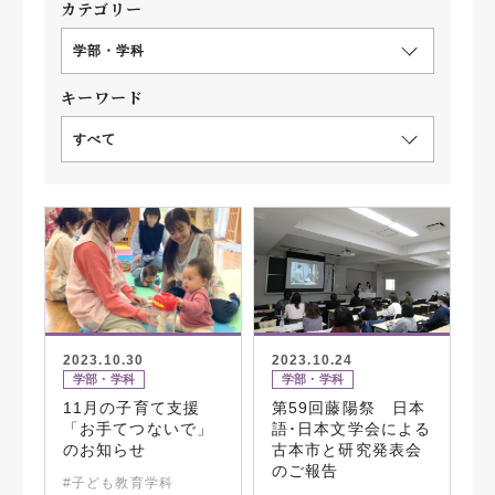
カテゴリー
学部・学科
キーワード
すべて
2023.10.30
2023.10.24
学部・学科
学部・学科
11月の子育て支援
第59回藤陽祭 日本
「お手てつないで」
語･日本文学会による
のお知らせ
古本市と研究発表会
のご報告
#子ども教育学科