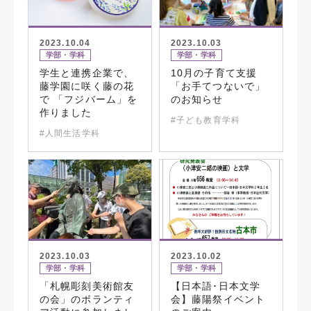
2023.10.04
2023.10.03
学部・学科
学部・学科
学生と連携企業で、
10月の子育て支援
藤学園に咲く藤の花
「お手てつないで」
で 「フジバーム」を
のお知らせ
作りました
#子ども教育学科
#人間生活学科
2023.10.03
2023.10.02
学部・学科
学部・学科
「札幌彫刻美術館友
【日本語･日本文学
の会」のボランティ
会】藤陽祭イベント