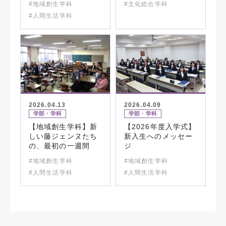
#地域創生学科
#文化総合学科
#人間生活学科
2026.04.13
2026.04.09
学部・学科
学部・学科
【地域創生学科】新
【2026年度入学式】
しい藤ジェンヌたち
新入生へのメッセー
の、最初の一週間
ジ
#地域創生学科
#地域創生学科
#人間生活学科
#人間生活学科