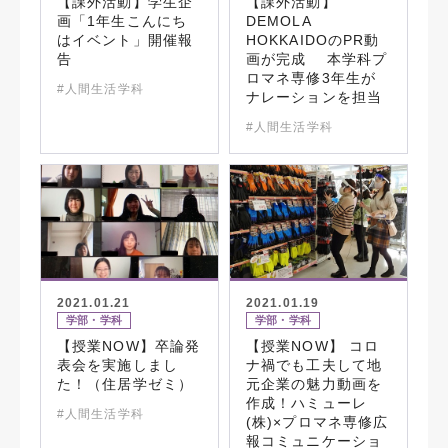
【課外活動】学生企
【課外活動】
画「1年生こんにち
DEMOLA
はイベント」開催報
HOKKAIDOのPR動
告
画が完成 本学科プ
ロマネ専修3年生が
#人間生活学科
ナレーションを担当
#人間生活学科
2021.01.21
2021.01.19
学部・学科
学部・学科
【授業NOW】卒論発
【授業NOW】 コロ
表会を実施しまし
ナ禍でも工夫して地
た！（住居学ゼミ）
元企業の魅力動画を
作成！ハミューレ
#人間生活学科
(株)×プロマネ専修広
報コミュニケーショ