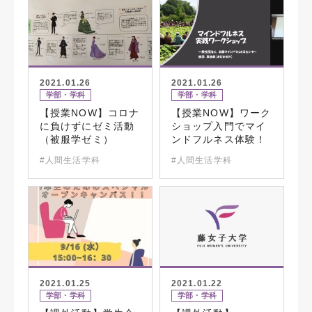
2021.01.26
2021.01.26
学部・学科
学部・学科
【授業NOW】コロナ
【授業NOW】ワーク
に負けずにゼミ活動
ショップ入門でマイ
（被服学ゼミ）
ンドフルネス体験！
#人間生活学科
#人間生活学科
2021.01.25
2021.01.22
学部・学科
学部・学科