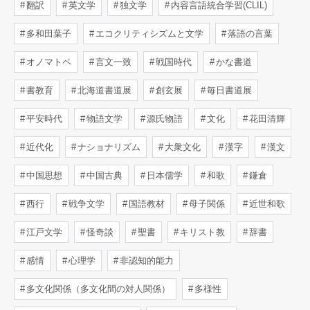
翻訳
英文学
独文学
内容言語統合学習(CLIL)
多和田葉子
エコクリティシズムと文学
落語の言葉
オノマトペ
言文一致
戦国時代
かな書道
書教育
北海道書道展
創玄展
毎日書道展
平安時代
物語文学
源氏物語
文化
花田清輝
近代化
ナショナリズム
大衆文化
漢字
漢文
中国思想
中国古典
日本儒学
和歌
鎌倉
西行
戦争文学
国語教材
母子関係
近世和歌
江戸文学
怪奇談
聖書
キリスト教
辞書
感情
心理学
非認知的能力
多文化関係（多文化間の対人関係）
多様性