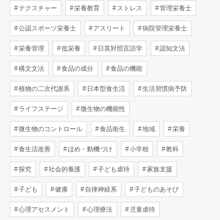
テクスチャー
栄養教育
ストレス
管理栄養士
公認スポーツ栄養士
アスリート
病院管理栄養士
栄養管理
低栄養
日英対照言語学
認知文法
構文文法
食品の成分
食品の機能
植物の二次代謝系
日本型食生活
生活習慣病予防
ライフステージ
微生物の機能性
微生物のコントロール
食品衛生
地域
栄養
食生活改善
ほめ・動機づけ
小学校
教科
探究
社会的養護
子ども虐待
家族支援
子ども
健康
自律神経系
子どものあそび
心理アセスメント
心理療法
児童虐待