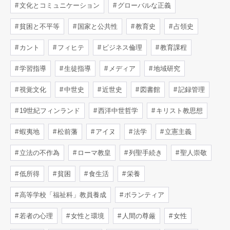
文化とコミュニケーション
グローバルな正義
貧困と不平等
国家と公共性
教育史
占領史
カント
フィヒテ
ビジネス倫理
教育課程
学習指導
生徒指導
メディア
地域研究
視覚文化
中世史
近世史
図書館
記録管理
19世紀フィンランド
西洋中世哲学
キリスト教思想
蝦夷地
松前藩
アイヌ
法学
立憲主義
立法の不作為
ローマ教皇
列聖手続き
聖人崇敬
低所得
貧困
食生活
栄養
高等学校「福祉科」教員養成
ボランティア
若者の心理
女性と環境
人間の尊厳
女性