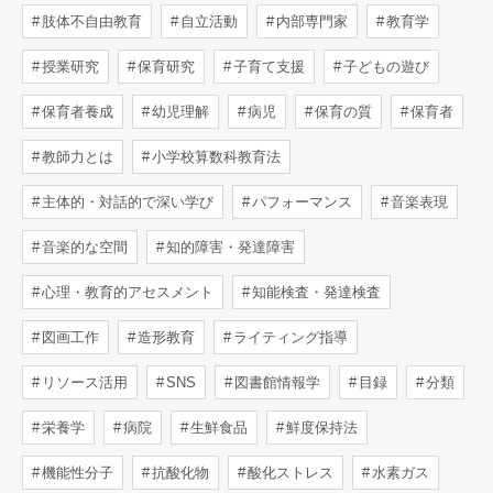
肢体不自由教育
自立活動
内部専門家
教育学
授業研究
保育研究
子育て支援
子どもの遊び
保育者養成
幼児理解
病児
保育の質
保育者
教師力とは
小学校算数科教育法
主体的・対話的で深い学び
パフォーマンス
音楽表現
音楽的な空間
知的障害・発達障害
心理・教育的アセスメント
知能検査・発達検査
図画工作
造形教育
ライティング指導
リソース活用
SNS
図書館情報学
目録
分類
栄養学
病院
生鮮食品
鮮度保持法
機能性分子
抗酸化物
酸化ストレス
水素ガス