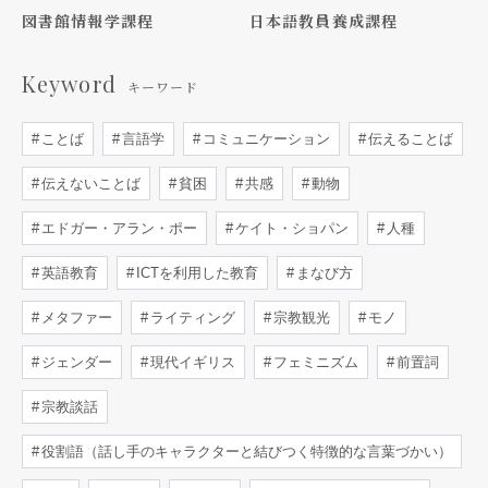
図書館情報学課程
日本語教員養成課程
Keyword
キーワード
ことば
言語学
コミュニケーション
伝えることば
伝えないことば
貧困
共感
動物
エドガー・アラン・ポー
ケイト・ショパン
人種
英語教育
ICTを利用した教育
まなび方
メタファー
ライティング
宗教観光
モノ
ジェンダー
現代イギリス
フェミニズム
前置詞
宗教談話
役割語（話し手のキャラクターと結びつく特徴的な言葉づかい）