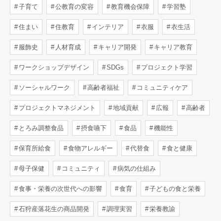
子育て
公教育の変容
教育機会保障
学習塾
住まい
住教育
インテリア
衣服
衣生活
服飾史
人材育成
キャリア開発
キャリア教育
ワークショップデザイン
SDGs
プロジェクト学習
ソーシャルワーク
高齢者福祉
コミュニティケア
プロジェクトマネジメント
地域貢献
広報
高齢者
とろみ調整食品
摂食嚥下
食品
機能性
保育所給食
食物アレルギー
代替食
食と健康
母子保健
コミュニティ
病気の仕組み
食事・栄養の次世代への影響
食育
子どもの食と栄養
石狩産落花生の商品開発
調理実習
栄養教諭