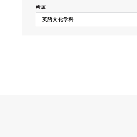
クールバス
所属
３Dパノラマビュー
英語文化学科
広報活動
大学へのご支援
いて
プレスリリース
税制上の優遇措置
広告掲載
相続財産によるご
取材・撮影依頼
遺贈寄付について
メディア出演・掲載
ふるさと納税を活
刊行物
た支援制度
大学紹介動画
SNS
シンボルマーク・校章
自己点検・評価
教職員採用情報