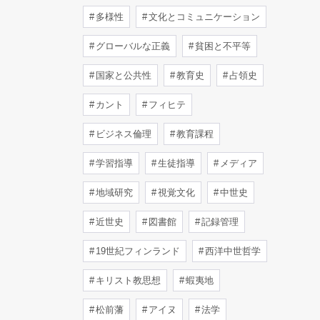
多様性
文化とコミュニケーション
グローバルな正義
貧困と不平等
国家と公共性
教育史
占領史
カント
フィヒテ
ビジネス倫理
教育課程
学習指導
生徒指導
メディア
地域研究
視覚文化
中世史
近世史
図書館
記録管理
19世紀フィンランド
西洋中世哲学
キリスト教思想
蝦夷地
松前藩
アイヌ
法学