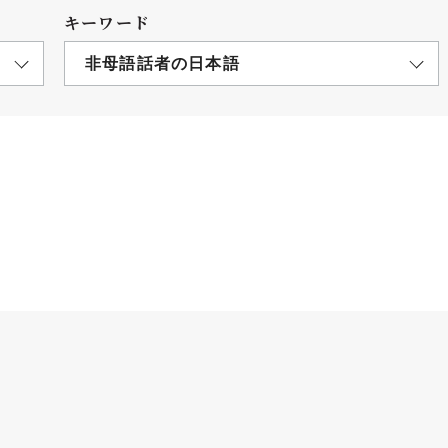
キーワード
非母語話者の日本語
につ
情報公開
学則
寄付
用し