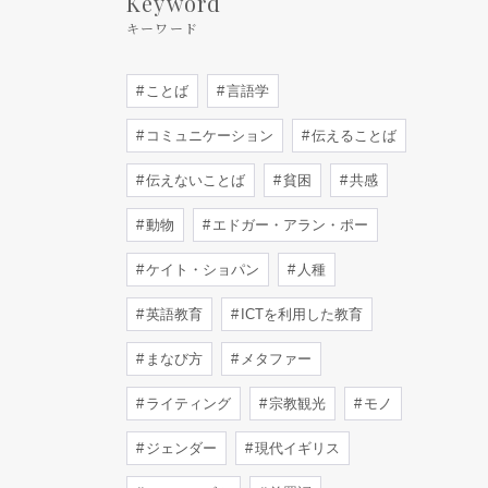
Keyword
キーワード
ことば
言語学
コミュニケーション
伝えることば
伝えないことば
貧困
共感
動物
エドガー・アラン・ポー
ケイト・ショパン
人種
英語教育
ICTを利用した教育
まなび方
メタファー
ライティング
宗教観光
モノ
ジェンダー
現代イギリス