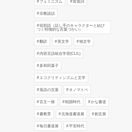
フェミニズム
前置詞
宗教談話
役割語（話し手のキャラクターと結び
つく特徴的な言葉づかい）
翻訳
英文学
独文学
内容言語統合学習(CLIL)
多和田葉子
エコクリティシズムと文学
落語の言葉
オノマトペ
言文一致
戦国時代
かな書道
書教育
北海道書道展
創玄展
毎日書道展
平安時代