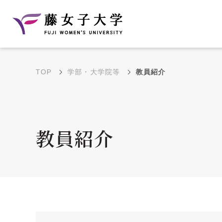
TOP
学部・大学院等
教員紹介
建学の理念と教育目
沿革
的
藤のルーツ
学部・学科の教育目的
教員紹介
大学院の教育目的
アクセス・キャンパ
年間イベントス
ス概要
ュール
花川キャンパス無料ス