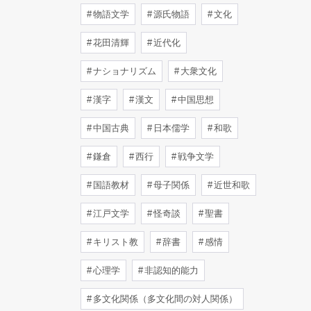
物語文学
源氏物語
文化
花田清輝
近代化
ナショナリズム
大衆文化
漢字
漢文
中国思想
中国古典
日本儒学
和歌
鎌倉
西行
戦争文学
国語教材
母子関係
近世和歌
江戸文学
怪奇談
聖書
キリスト教
辞書
感情
心理学
非認知的能力
多文化関係（多文化間の対人関係）