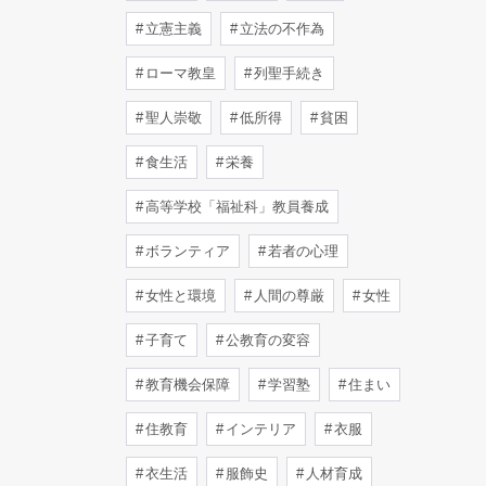
立憲主義
立法の不作為
ローマ教皇
列聖手続き
聖人崇敬
低所得
貧困
食生活
栄養
高等学校「福祉科」教員養成
ボランティア
若者の心理
女性と環境
人間の尊厳
女性
子育て
公教育の変容
教育機会保障
学習塾
住まい
住教育
インテリア
衣服
衣生活
服飾史
人材育成