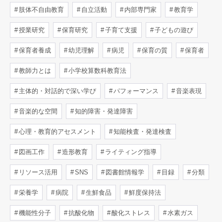
肢体不自由教育
自立活動
内部専門家
教育学
授業研究
保育研究
子育て支援
子どもの遊び
保育者養成
幼児理解
病児
保育の質
保育者
教師力とは
小学校算数科教育法
主体的・対話的で深い学び
パフォーマンス
音楽表現
音楽的な空間
知的障害・発達障害
心理・教育的アセスメント
知能検査・発達検査
図画工作
造形教育
ライティング指導
リソース活用
SNS
図書館情報学
目録
分類
栄養学
病院
生鮮食品
鮮度保持法
機能性分子
抗酸化物
酸化ストレス
水素ガス