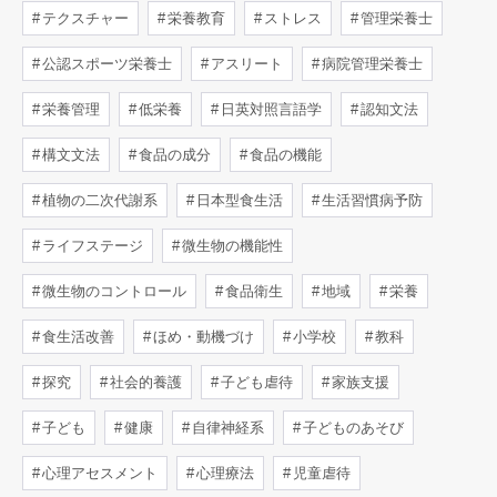
テクスチャー
栄養教育
ストレス
管理栄養士
公認スポーツ栄養士
アスリート
病院管理栄養士
栄養管理
低栄養
日英対照言語学
認知文法
構文文法
食品の成分
食品の機能
植物の二次代謝系
日本型食生活
生活習慣病予防
ライフステージ
微生物の機能性
微生物のコントロール
食品衛生
地域
栄養
食生活改善
ほめ・動機づけ
小学校
教科
探究
社会的養護
子ども虐待
家族支援
子ども
健康
自律神経系
子どものあそび
心理アセスメント
心理療法
児童虐待