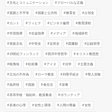
文化とコミュニケーション
グローバルな正義
貧困と不平等
国家と公共性
教育史
占領史
カント
フィヒテ
ビジネス倫理
教育課程
学習指導
生徒指導
メディア
地域研究
視覚文化
中世史
近世史
図書館
記録管理
19世紀フィンランド
西洋中世哲学
キリスト教思想
蝦夷地
松前藩
アイヌ
法学
立憲主義
立法の不作為
ローマ教皇
列聖手続き
聖人崇敬
低所得
貧困
食生活
栄養
高等学校「福祉科」教員養成
ボランティア
若者の心理
女性と環境
人間の尊厳
女性