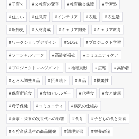
子育て
公教育の変容
教育機会保障
学習塾
住まい
住教育
インテリア
衣服
衣生活
服飾史
人材育成
キャリア開発
キャリア教育
ワークショップデザイン
SDGs
プロジェクト学習
ソーシャルワーク
高齢者福祉
コミュニティケア
プロジェクトマネジメント
地域貢献
広報
高齢者
とろみ調整食品
摂食嚥下
食品
機能性
保育所給食
食物アレルギー
代替食
食と健康
母子保健
コミュニティ
病気の仕組み
食事・栄養の次世代への影響
食育
子どもの食と栄養
石狩産落花生の商品開発
調理実習
栄養教諭