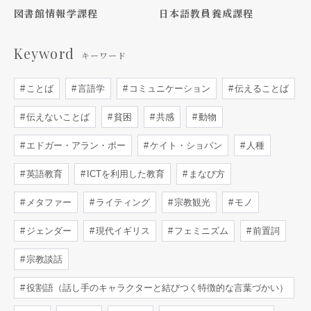
図書館情報学課程
日本語教員養成課程
Keyword
キーワード
ことば
言語学
コミュニケーション
伝えることば
伝えないことば
貧困
共感
動物
エドガー・アラン・ポー
ケイト・ショパン
人種
英語教育
ICTを利用した教育
まなび方
メタファー
ライティング
宗教観光
モノ
ジェンダー
現代イギリス
フェミニズム
前置詞
宗教談話
役割語（話し手のキャラクターと結びつく特徴的な言葉づかい）