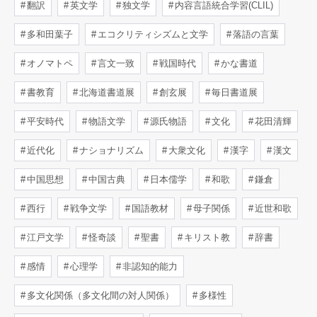
翻訳
英文学
独文学
内容言語統合学習(CLIL)
多和田葉子
エコクリティシズムと文学
落語の言葉
オノマトペ
言文一致
戦国時代
かな書道
書教育
北海道書道展
創玄展
毎日書道展
平安時代
物語文学
源氏物語
文化
花田清輝
近代化
ナショナリズム
大衆文化
漢字
漢文
中国思想
中国古典
日本儒学
和歌
鎌倉
西行
戦争文学
国語教材
母子関係
近世和歌
江戸文学
怪奇談
聖書
キリスト教
辞書
感情
心理学
非認知的能力
多文化関係（多文化間の対人関係）
多様性