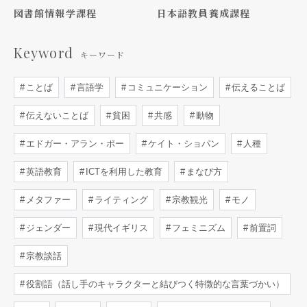
図書館情報学課程
日本語教員養成課程
Keyword
キーワード
ことば
言語学
コミュニケーション
伝えることば
伝えないことば
貧困
共感
動物
エドガー・アラン・ポー
ケイト・ショパン
人種
英語教育
ICTを利用した教育
まなび方
メタファー
ライティング
宗教観光
モノ
ジェンダー
現代イギリス
フェミニズム
前置詞
宗教談話
役割語（話し手のキャラクターと結びつく特徴的な言葉づかい）