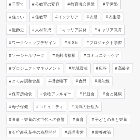
子育て
公教育の変容
教育機会保障
学習塾
住まい
住教育
インテリア
衣服
衣生活
服飾史
人材育成
キャリア開発
キャリア教育
ワークショップデザイン
SDGs
プロジェクト学習
ソーシャルワーク
高齢者福祉
コミュニティケア
プロジェクトマネジメント
地域貢献
広報
高齢者
とろみ調整食品
摂食嚥下
食品
機能性
保育所給食
食物アレルギー
代替食
食と健康
母子保健
コミュニティ
病気の仕組み
食事・栄養の次世代への影響
食育
子どもの食と栄養
石狩産落花生の商品開発
調理実習
栄養教諭