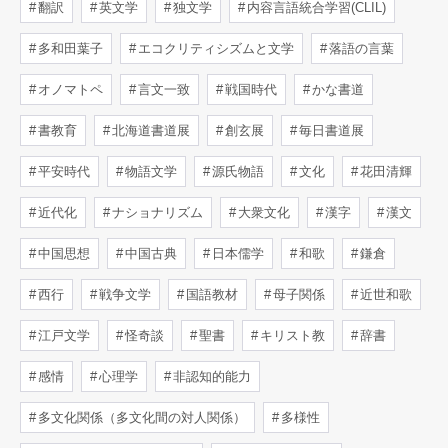
翻訳
英文学
独文学
内容言語統合学習(CLIL)
多和田葉子
エコクリティシズムと文学
落語の言葉
オノマトペ
言文一致
戦国時代
かな書道
書教育
北海道書道展
創玄展
毎日書道展
平安時代
物語文学
源氏物語
文化
花田清輝
近代化
ナショナリズム
大衆文化
漢字
漢文
中国思想
中国古典
日本儒学
和歌
鎌倉
西行
戦争文学
国語教材
母子関係
近世和歌
江戸文学
怪奇談
聖書
キリスト教
辞書
感情
心理学
非認知的能力
多文化関係（多文化間の対人関係）
多様性