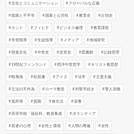
文化とコミュニケーション
グローバルな正義
貧困と不平等
国家と公共性
教育史
占領史
カント
フィヒテ
ビジネス倫理
教育課程
学習指導
生徒指導
メディア
地域研究
視覚文化
中世史
近世史
図書館
記録管理
19世紀フィンランド
西洋中世哲学
キリスト教思想
蝦夷地
松前藩
アイヌ
法学
立憲主義
立法の不作為
ローマ教皇
列聖手続き
聖人崇敬
低所得
貧困
食生活
栄養
高等学校「福祉科」教員養成
ボランティア
若者の心理
女性と環境
人間の尊厳
女性