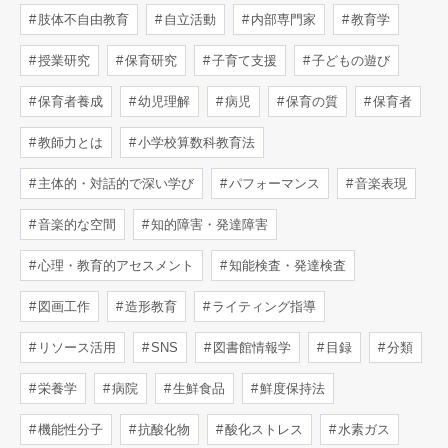
肢体不自由教育
自立活動
内部専門家
教育学
授業研究
保育研究
子育て支援
子どもの遊び
保育者養成
幼児理解
病児
保育の質
保育者
教師力とは
小学校算数科教育法
主体的・対話的で深い学び
パフォーマンス
音楽表現
音楽的な空間
知的障害・発達障害
心理・教育的アセスメント
知能検査・発達検査
図画工作
造形教育
ライティング指導
リソース活用
SNS
図書館情報学
目録
分類
栄養学
病院
生鮮食品
鮮度保持法
機能性分子
抗酸化物
酸化ストレス
水素ガス