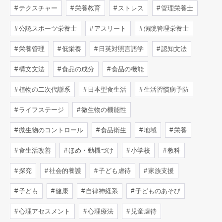
テクスチャー
栄養教育
ストレス
管理栄養士
公認スポーツ栄養士
アスリート
病院管理栄養士
栄養管理
低栄養
日英対照言語学
認知文法
構文文法
食品の成分
食品の機能
植物の二次代謝系
日本型食生活
生活習慣病予防
ライフステージ
微生物の機能性
微生物のコントロール
食品衛生
地域
栄養
食生活改善
ほめ・動機づけ
小学校
教科
探究
社会的養護
子ども虐待
家族支援
子ども
健康
自律神経系
子どものあそび
心理アセスメント
心理療法
児童虐待