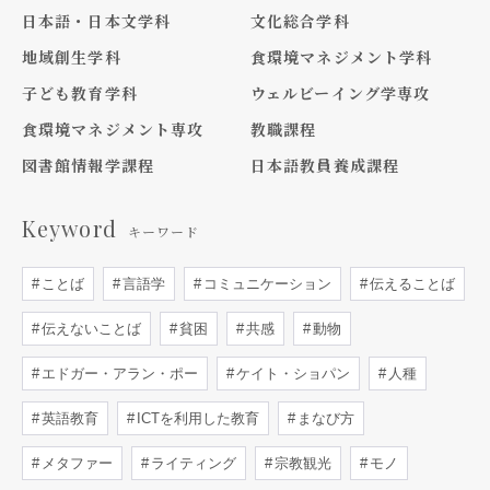
日本語・日本文学科
文化総合学科
地域創生学科
食環境マネジメント学科
子ども教育学科
ウェルビーイング学専攻
食環境マネジメント専攻
教職課程
図書館情報学課程
日本語教員養成課程
Keyword
キーワード
ことば
言語学
コミュニケーション
伝えることば
伝えないことば
貧困
共感
動物
エドガー・アラン・ポー
ケイト・ショパン
人種
英語教育
ICTを利用した教育
まなび方
メタファー
ライティング
宗教観光
モノ