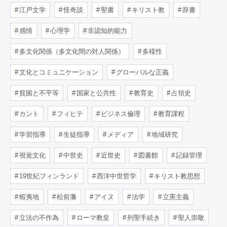
江戸文学
怪奇談
聖書
キリスト教
辞書
感情
心理学
非認知的能力
多文化関係（多文化間の対人関係）
多様性
文化とコミュニケーション
グローバルな正義
貧困と不平等
国家と公共性
教育史
占領史
カント
フィヒテ
ビジネス倫理
教育課程
学習指導
生徒指導
メディア
地域研究
視覚文化
中世史
近世史
図書館
記録管理
19世紀フィンランド
西洋中世哲学
キリスト教思想
蝦夷地
松前藩
アイヌ
法学
立憲主義
立法の不作為
ローマ教皇
列聖手続き
聖人崇敬