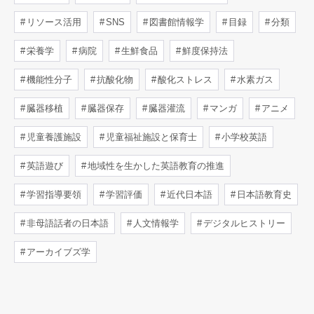
リソース活用
SNS
図書館情報学
目録
分類
栄養学
病院
生鮮食品
鮮度保持法
機能性分子
抗酸化物
酸化ストレス
水素ガス
臓器移植
臓器保存
臓器灌流
マンガ
アニメ
児童養護施設
児童福祉施設と保育士
小学校英語
英語遊び
地域性を生かした英語教育の推進
学習指導要領
学習評価
近代日本語
日本語教育史
非母語話者の日本語
人文情報学
デジタルヒストリー
アーカイブズ学