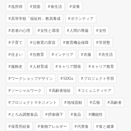
低所得
貧困
食生活
栄養
高等学校「福祉科」教員養成
ボランティア
若者の心理
女性と環境
人間の尊厳
女性
子育て
公教育の変容
教育機会保障
学習塾
住まい
住教育
インテリア
衣服
衣生活
服飾史
人材育成
キャリア開発
キャリア教育
ワークショップデザイン
SDGs
プロジェクト学習
ソーシャルワーク
高齢者福祉
コミュニティケア
プロジェクトマネジメント
地域貢献
広報
高齢者
とろみ調整食品
摂食嚥下
食品
機能性
保育所給食
食物アレルギー
代替食
食と健康