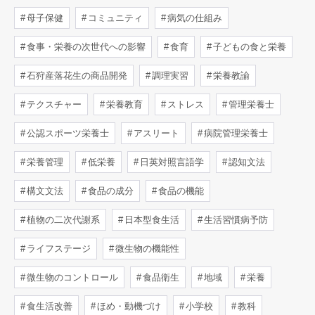
母子保健
コミュニティ
病気の仕組み
食事・栄養の次世代への影響
食育
子どもの食と栄養
石狩産落花生の商品開発
調理実習
栄養教諭
テクスチャー
栄養教育
ストレス
管理栄養士
公認スポーツ栄養士
アスリート
病院管理栄養士
栄養管理
低栄養
日英対照言語学
認知文法
構文文法
食品の成分
食品の機能
植物の二次代謝系
日本型食生活
生活習慣病予防
ライフステージ
微生物の機能性
微生物のコントロール
食品衛生
地域
栄養
食生活改善
ほめ・動機づけ
小学校
教科