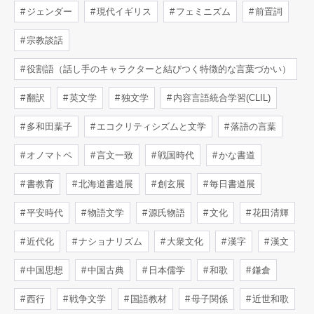
ジェンダー
現代イギリス
フェミニズム
前置詞
宗教談話
役割語（話し手のキャラクターと結びつく特徴的な言葉づかい）
翻訳
英文学
独文学
内容言語統合学習(CLIL)
多和田葉子
エコクリティシズムと文学
落語の言葉
オノマトペ
言文一致
戦国時代
かな書道
書教育
北海道書道展
創玄展
毎日書道展
平安時代
物語文学
源氏物語
文化
花田清輝
近代化
ナショナリズム
大衆文化
漢字
漢文
中国思想
中国古典
日本儒学
和歌
鎌倉
西行
戦争文学
国語教材
母子関係
近世和歌