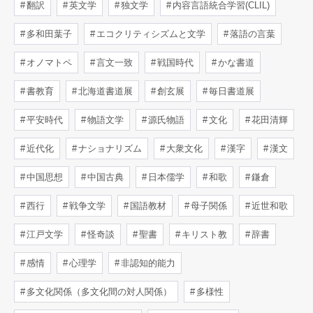
翻訳
英文学
独文学
内容言語統合学習(CLIL)
多和田葉子
エコクリティシズムと文学
落語の言葉
オノマトペ
言文一致
戦国時代
かな書道
書教育
北海道書道展
創玄展
毎日書道展
平安時代
物語文学
源氏物語
文化
花田清輝
近代化
ナショナリズム
大衆文化
漢字
漢文
中国思想
中国古典
日本儒学
和歌
鎌倉
西行
戦争文学
国語教材
母子関係
近世和歌
江戸文学
怪奇談
聖書
キリスト教
辞書
感情
心理学
非認知的能力
多文化関係（多文化間の対人関係）
多様性