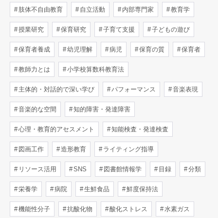
肢体不自由教育
自立活動
内部専門家
教育学
授業研究
保育研究
子育て支援
子どもの遊び
保育者養成
幼児理解
病児
保育の質
保育者
教師力とは
小学校算数科教育法
主体的・対話的で深い学び
パフォーマンス
音楽表現
音楽的な空間
知的障害・発達障害
心理・教育的アセスメント
知能検査・発達検査
図画工作
造形教育
ライティング指導
リソース活用
SNS
図書館情報学
目録
分類
栄養学
病院
生鮮食品
鮮度保持法
機能性分子
抗酸化物
酸化ストレス
水素ガス