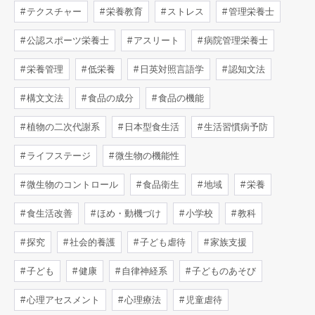
テクスチャー
栄養教育
ストレス
管理栄養士
公認スポーツ栄養士
アスリート
病院管理栄養士
栄養管理
低栄養
日英対照言語学
認知文法
構文文法
食品の成分
食品の機能
植物の二次代謝系
日本型食生活
生活習慣病予防
ライフステージ
微生物の機能性
微生物のコントロール
食品衛生
地域
栄養
食生活改善
ほめ・動機づけ
小学校
教科
探究
社会的養護
子ども虐待
家族支援
子ども
健康
自律神経系
子どものあそび
心理アセスメント
心理療法
児童虐待