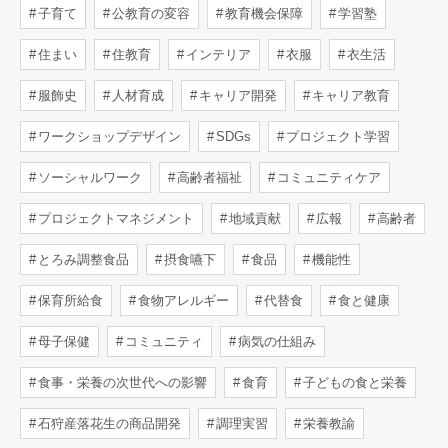
子育て
公教育の変容
教育機会保障
学習塾
住まい
住教育
インテリア
衣服
衣生活
服飾史
人材育成
キャリア開発
キャリア教育
ワークショップデザイン
SDGs
プロジェクト学習
ソーシャルワーク
高齢者福祉
コミュニティケア
プロジェクトマネジメント
地域貢献
広報
高齢者
とろみ調整食品
摂食嚥下
食品
機能性
保育所給食
食物アレルギー
代替食
食と健康
母子保健
コミュニティ
病気の仕組み
食事・栄養の次世代への影響
食育
子どもの食と栄養
石狩産落花生の商品開発
調理実習
栄養教諭