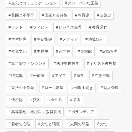
文化とコミュニケーション
グローバルな正義
貧困と不平等
国家と公共性
教育史
占領史
カント
フィヒテ
ビジネス倫理
教育課程
学習指導
生徒指導
メディア
地域研究
視覚文化
中世史
近世史
図書館
記録管理
19世紀フィンランド
西洋中世哲学
キリスト教思想
蝦夷地
松前藩
アイヌ
法学
立憲主義
立法の不作為
ローマ教皇
列聖手続き
聖人崇敬
低所得
貧困
食生活
栄養
高等学校「福祉科」教員養成
ボランティア
若者の心理
女性と環境
人間の尊厳
女性