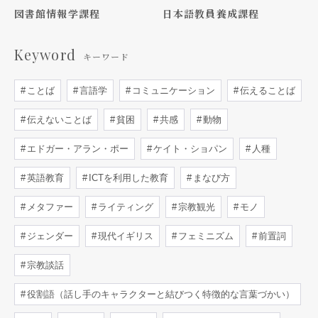
図書館情報学課程
日本語教員養成課程
Keyword
キーワード
ことば
言語学
コミュニケーション
伝えることば
伝えないことば
貧困
共感
動物
エドガー・アラン・ポー
ケイト・ショパン
人種
英語教育
ICTを利用した教育
まなび方
メタファー
ライティング
宗教観光
モノ
ジェンダー
現代イギリス
フェミニズム
前置詞
宗教談話
役割語（話し手のキャラクターと結びつく特徴的な言葉づかい）