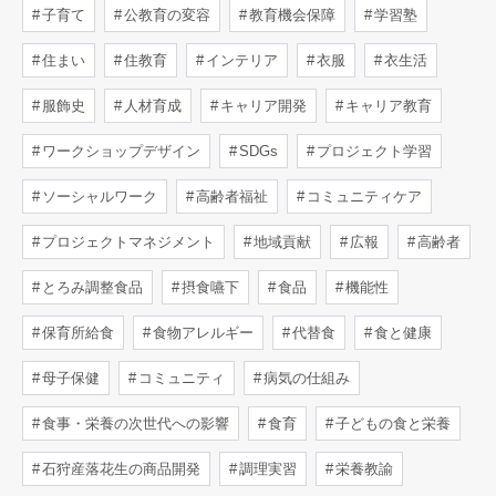
子育て
公教育の変容
教育機会保障
学習塾
住まい
住教育
インテリア
衣服
衣生活
服飾史
人材育成
キャリア開発
キャリア教育
ワークショップデザイン
SDGs
プロジェクト学習
ソーシャルワーク
高齢者福祉
コミュニティケア
プロジェクトマネジメント
地域貢献
広報
高齢者
とろみ調整食品
摂食嚥下
食品
機能性
保育所給食
食物アレルギー
代替食
食と健康
母子保健
コミュニティ
病気の仕組み
食事・栄養の次世代への影響
食育
子どもの食と栄養
石狩産落花生の商品開発
調理実習
栄養教諭