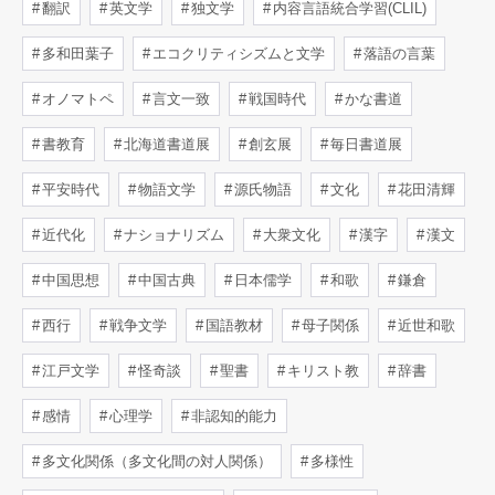
翻訳
英文学
独文学
内容言語統合学習(CLIL)
多和田葉子
エコクリティシズムと文学
落語の言葉
オノマトペ
言文一致
戦国時代
かな書道
書教育
北海道書道展
創玄展
毎日書道展
平安時代
物語文学
源氏物語
文化
花田清輝
近代化
ナショナリズム
大衆文化
漢字
漢文
中国思想
中国古典
日本儒学
和歌
鎌倉
西行
戦争文学
国語教材
母子関係
近世和歌
江戸文学
怪奇談
聖書
キリスト教
辞書
感情
心理学
非認知的能力
多文化関係（多文化間の対人関係）
多様性