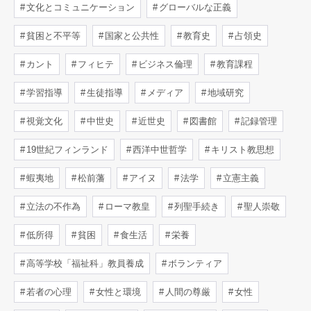
文化とコミュニケーション
グローバルな正義
貧困と不平等
国家と公共性
教育史
占領史
カント
フィヒテ
ビジネス倫理
教育課程
学習指導
生徒指導
メディア
地域研究
視覚文化
中世史
近世史
図書館
記録管理
19世紀フィンランド
西洋中世哲学
キリスト教思想
蝦夷地
松前藩
アイヌ
法学
立憲主義
立法の不作為
ローマ教皇
列聖手続き
聖人崇敬
低所得
貧困
食生活
栄養
高等学校「福祉科」教員養成
ボランティア
若者の心理
女性と環境
人間の尊厳
女性