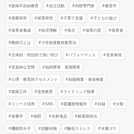
肢体不自由教育
自立活動
内部専門家
教育学
授業研究
保育研究
子育て支援
子どもの遊び
保育者養成
幼児理解
病児
保育の質
保育者
教師力とは
小学校算数科教育法
主体的・対話的で深い学び
パフォーマンス
音楽表現
音楽的な空間
知的障害・発達障害
心理・教育的アセスメント
知能検査・発達検査
図画工作
造形教育
ライティング指導
リソース活用
SNS
図書館情報学
目録
分類
栄養学
病院
生鮮食品
鮮度保持法
機能性分子
抗酸化物
酸化ストレス
水素ガス