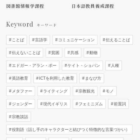
図書館情報学課程
日本語教員養成課程
Keyword
キーワード
ことば
言語学
コミュニケーション
伝えることば
伝えないことば
貧困
共感
動物
エドガー・アラン・ポー
ケイト・ショパン
人種
英語教育
ICTを利用した教育
まなび方
メタファー
ライティング
宗教観光
モノ
ジェンダー
現代イギリス
フェミニズム
前置詞
宗教談話
役割語（話し手のキャラクターと結びつく特徴的な言葉づかい）