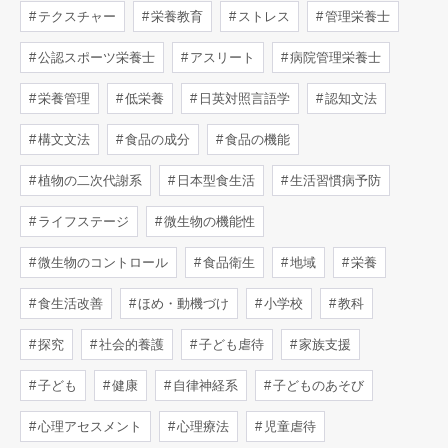
テクスチャー
栄養教育
ストレス
管理栄養士
公認スポーツ栄養士
アスリート
病院管理栄養士
栄養管理
低栄養
日英対照言語学
認知文法
構文文法
食品の成分
食品の機能
植物の二次代謝系
日本型食生活
生活習慣病予防
ライフステージ
微生物の機能性
微生物のコントロール
食品衛生
地域
栄養
食生活改善
ほめ・動機づけ
小学校
教科
探究
社会的養護
子ども虐待
家族支援
子ども
健康
自律神経系
子どものあそび
心理アセスメント
心理療法
児童虐待