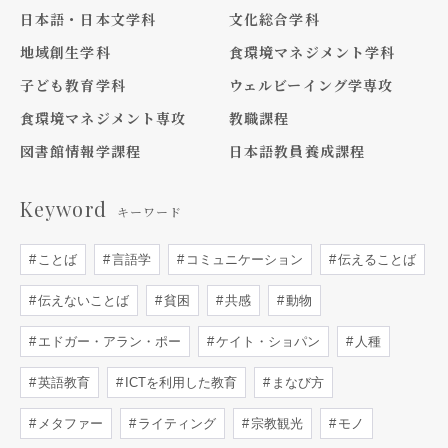
日本語・日本文学科
文化総合学科
地域創生学科
食環境マネジメント学科
子ども教育学科
ウェルビーイング学専攻
食環境マネジメント専攻
教職課程
図書館情報学課程
日本語教員養成課程
Keyword
キーワード
ことば
言語学
コミュニケーション
伝えることば
伝えないことば
貧困
共感
動物
エドガー・アラン・ポー
ケイト・ショパン
人種
英語教育
ICTを利用した教育
まなび方
メタファー
ライティング
宗教観光
モノ