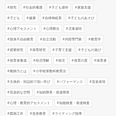
探究
社会的養護
子ども虐待
家族支援
子ども
健康
自律神経系
子どものあそび
心理アセスメント
心理療法
児童虐待
肢体不自由教育
自立活動
内部専門家
教育学
授業研究
保育研究
子育て支援
子どもの遊び
保育者養成
幼児理解
病児
保育の質
保育者
教師力とは
小学校算数科教育法
主体的・対話的で深い学び
パフォーマンス
音楽表現
音楽的な空間
知的障害・発達障害
心理・教育的アセスメント
知能検査・発達検査
図画工作
造形教育
ライティング指導