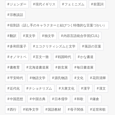
ジェンダー
現代イギリス
フェミニズム
前置詞
宗教談話
役割語（話し手のキャラクターと結びつく特徴的な言葉づかい）
翻訳
英文学
独文学
内容言語統合学習(CLIL)
多和田葉子
エコクリティシズムと文学
落語の言葉
オノマトペ
言文一致
戦国時代
かな書道
書教育
北海道書道展
創玄展
毎日書道展
平安時代
物語文学
源氏物語
文化
花田清輝
近代化
ナショナリズム
大衆文化
漢字
漢文
中国思想
中国古典
日本儒学
和歌
鎌倉
西行
戦争文学
国語教材
母子関係
近世和歌