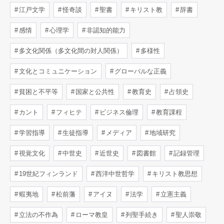
江戸文学
怪奇談
聖書
キリスト教
辞書
感情
心理学
非認知的能力
多文化関係（多文化間の対人関係）
多様性
文化とコミュニケーション
グローバルな正義
貧困と不平等
国家と公共性
教育史
占領史
カント
フィヒテ
ビジネス倫理
教育課程
学習指導
生徒指導
メディア
地域研究
視覚文化
中世史
近世史
図書館
記録管理
19世紀フィンランド
西洋中世哲学
キリスト教思想
蝦夷地
松前藩
アイヌ
法学
立憲主義
立法の不作為
ローマ教皇
列聖手続き
聖人崇敬