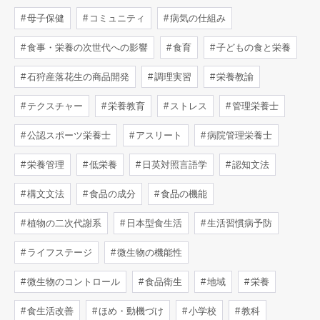
母子保健
コミュニティ
病気の仕組み
食事・栄養の次世代への影響
食育
子どもの食と栄養
石狩産落花生の商品開発
調理実習
栄養教諭
テクスチャー
栄養教育
ストレス
管理栄養士
公認スポーツ栄養士
アスリート
病院管理栄養士
栄養管理
低栄養
日英対照言語学
認知文法
構文文法
食品の成分
食品の機能
植物の二次代謝系
日本型食生活
生活習慣病予防
ライフステージ
微生物の機能性
微生物のコントロール
食品衛生
地域
栄養
食生活改善
ほめ・動機づけ
小学校
教科