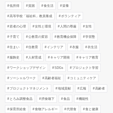
低所得
貧困
食生活
栄養
高等学校「福祉科」教員養成
ボランティア
若者の心理
女性と環境
人間の尊厳
女性
子育て
公教育の変容
教育機会保障
学習塾
住まい
住教育
インテリア
衣服
衣生活
服飾史
人材育成
キャリア開発
キャリア教育
ワークショップデザイン
SDGs
プロジェクト学習
ソーシャルワーク
高齢者福祉
コミュニティケア
プロジェクトマネジメント
地域貢献
広報
高齢者
とろみ調整食品
摂食嚥下
食品
機能性
保育所給食
食物アレルギー
代替食
食と健康