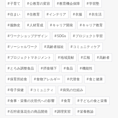
子育て
公教育の変容
教育機会保障
学習塾
住まい
住教育
インテリア
衣服
衣生活
服飾史
人材育成
キャリア開発
キャリア教育
ワークショップデザイン
SDGs
プロジェクト学習
ソーシャルワーク
高齢者福祉
コミュニティケア
プロジェクトマネジメント
地域貢献
広報
高齢者
とろみ調整食品
摂食嚥下
食品
機能性
保育所給食
食物アレルギー
代替食
食と健康
母子保健
コミュニティ
病気の仕組み
食事・栄養の次世代への影響
食育
子どもの食と栄養
石狩産落花生の商品開発
調理実習
栄養教諭