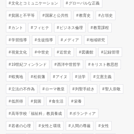
文化とコミュニケーション
グローバルな正義
貧困と不平等
国家と公共性
教育史
占領史
カント
フィヒテ
ビジネス倫理
教育課程
学習指導
生徒指導
メディア
地域研究
視覚文化
中世史
近世史
図書館
記録管理
19世紀フィンランド
西洋中世哲学
キリスト教思想
蝦夷地
松前藩
アイヌ
法学
立憲主義
立法の不作為
ローマ教皇
列聖手続き
聖人崇敬
低所得
貧困
食生活
栄養
高等学校「福祉科」教員養成
ボランティア
若者の心理
女性と環境
人間の尊厳
女性