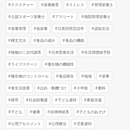
テクスチャー
栄養教育
ストレス
管理栄養士
公認スポーツ栄養士
アスリート
病院管理栄養士
栄養管理
低栄養
日英対照言語学
認知文法
構文文法
食品の成分
食品の機能
植物の二次代謝系
日本型食生活
生活習慣病予防
ライフステージ
微生物の機能性
微生物のコントロール
食品衛生
地域
栄養
食生活改善
ほめ・動機づけ
小学校
教科
探究
社会的養護
子ども虐待
家族支援
子ども
健康
自律神経系
子どものあそび
心理アセスメント
心理療法
児童虐待