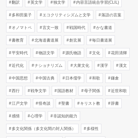
翻訳
英文学
独文学
内容言語統合学習(CLIL)
多和田葉子
エコクリティシズムと文学
落語の言葉
オノマトペ
言文一致
戦国時代
かな書道
書教育
北海道書道展
創玄展
毎日書道展
平安時代
物語文学
源氏物語
文化
花田清輝
近代化
ナショナリズム
大衆文化
漢字
漢文
中国思想
中国古典
日本儒学
和歌
鎌倉
西行
戦争文学
国語教材
母子関係
近世和歌
江戸文学
怪奇談
聖書
キリスト教
辞書
感情
心理学
非認知的能力
多文化関係（多文化間の対人関係）
多様性