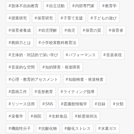
肢体不自由教育
自立活動
内部専門家
教育学
授業研究
保育研究
子育て支援
子どもの遊び
保育者養成
幼児理解
病児
保育の質
保育者
教師力とは
小学校算数科教育法
主体的・対話的で深い学び
パフォーマンス
音楽表現
音楽的な空間
知的障害・発達障害
心理・教育的アセスメント
知能検査・発達検査
図画工作
造形教育
ライティング指導
リソース活用
SNS
図書館情報学
目録
分類
栄養学
病院
生鮮食品
鮮度保持法
機能性分子
抗酸化物
酸化ストレス
水素ガス