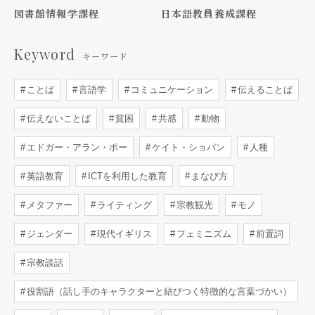
図書館情報学課程
日本語教員養成課程
Keyword
キーワード
ことば
言語学
コミュニケーション
伝えることば
伝えないことば
貧困
共感
動物
エドガー・アラン・ポー
ケイト・ショパン
人種
英語教育
ICTを利用した教育
まなび方
メタファー
ライティング
宗教観光
モノ
ジェンダー
現代イギリス
フェミニズム
前置詞
宗教談話
役割語（話し手のキャラクターと結びつく特徴的な言葉づかい）