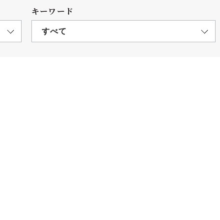
キーワード
すべて
につ
情報公開
学則
寄付
用し