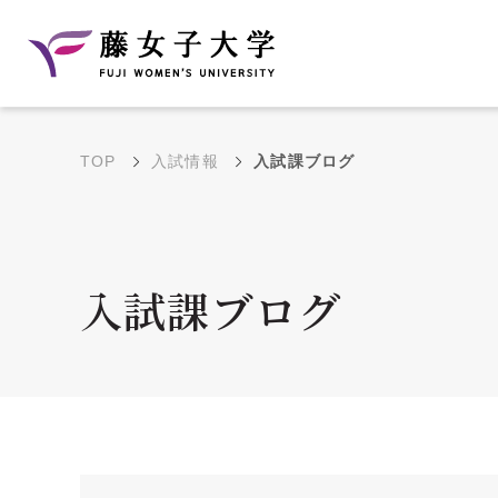
TOP
入試情報
入試課ブログ
建学の理念と教育目
沿革
的
藤のルーツ
学部・学科の教育目的
入試課ブログ
大学院の教育目的
アクセス・キャンパ
年間イベントス
ス概要
ュール
花川キャンパス無料ス