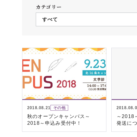
クールバス
カテゴリー
３Dパノラマビュー
すべて
広報活動
大学へのご支援
いて
プレスリリース
税制上の優遇措置
広告掲載
相続財産によるご
取材・撮影依頼
遺贈寄付について
メディア出演・掲載
ふるさと納税を活
刊行物
た支援制度
大学紹介動画
SNS
2018.08.21
その他
2018.08.
シンボルマーク・校章
秋のオープンキャンパス～
～201
2018～申込み受付中！
発送に
自己点検・評価
教職員採用情報