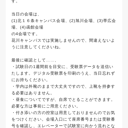
す。
当日の会場は、
(1)北１６条キャンパス会場、(2)旭川会場、(3)帯広会
場、(4)函館会場
の4会場です。
花川キャンパスでは実施しませんので、間違えないよ
うに注意してくださいね。
最後に確認として……、
・試験日の1週間前を目安に、受験票データを送信い
たします。デジタル受験票を印刷のうえ、当日忘れず
にお持ちください。
・学内は外靴のままで大丈夫ですので、上靴を持参す
る必要はありません。
・昼食についてですが、自席でとることができます。
必要な方は事前にご用意ください。
・付き添いの方の控室は用意しておりませんのでお気
をつけください。会場入口にて座席番号または受験番
号を確認し、エレベーターで試験室に向かう流れとな