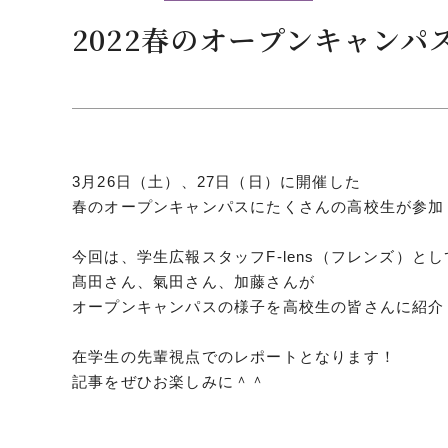
クールバス
2022春のオープンキャン
３Dパノラマビュー
広報活動
大学へのご支援
いて
プレスリリース
3月26日（土）、27日（日）に開催した
税制上の優遇措置
広告掲載
春のオープンキャンパスにたくさんの高校生が参加
相続財産によるご
取材・撮影依頼
遺贈寄付について
メディア出演・掲載
今回は、学生広報スタッフF-lens（フレンズ）とし
ふるさと納税を活
刊行物
髙田さん、氣田さん、加藤さんが
た支援制度
オープンキャンパスの様子を高校生の皆さんに紹介
大学紹介動画
SNS
在学生の先輩視点でのレポートとなります！
シンボルマーク・校章
記事をぜひお楽しみに＾＾
自己点検・評価
教職員採用情報