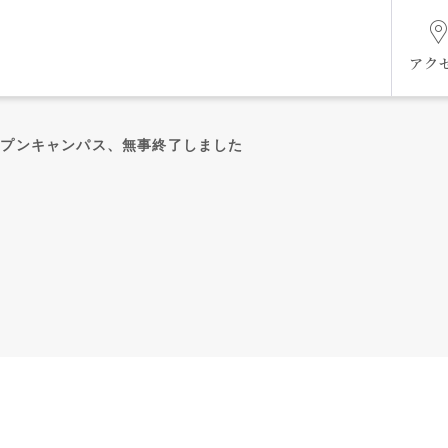
アク
オープンキャンパス、無事終了しました
組織図
ケジ
未来共創ビジョン