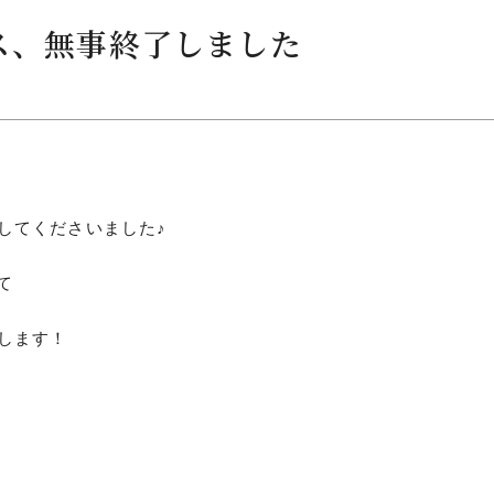
パス、無事終了しました
につ
情報公開
学則
してくださいました♪
寄付
て
用し
します！