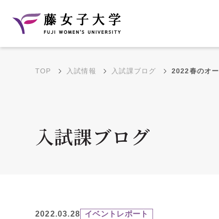
TOP
入試情報
入試課ブログ
2022春の
建学の理念と教育目
沿革
的
藤のルーツ
学部・学科の教育目的
入試課ブログ
大学院の教育目的
アクセス・キャンパ
年間イベントス
ス概要
ュール
花川キャンパス無料ス
2022.03.28
イベントレポート