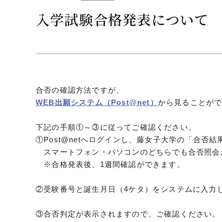
クールバス
入学試験合格発表について
３Dパノラマビュー
広報活動
大学へのご支援
いて
プレスリリース
合否の確認方法ですが、
税制上の優遇措置
広告掲載
WEB出願システム（Post@net）
から見ることが
相続財産によるご
取材・撮影依頼
遺贈寄付について
メディア出演・掲載
下記の手順①～③に従ってご確認ください。
ふるさと納税を活
刊行物
①Post@netへログインし、藤女子大学の「合否
た支援制度
スマートフォン・パソコンのどちらでも合否照
大学紹介動画
※合格発表後、1週間確認ができます。
SNS
シンボルマーク・校章
②受験番号と誕生月日（4ケタ）をシステムに入力
自己点検・評価
教職員採用情報
③合否判定が表示されますので、ご確認ください。