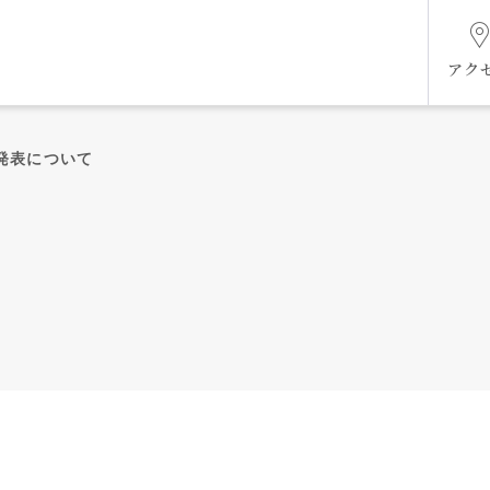
アク
発表について
組織図
ケジ
未来共創ビジョン