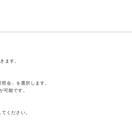
につ
情報公開
学則
できます。
寄付
用し
結果照会」を選択します。
会が可能です。
してください。