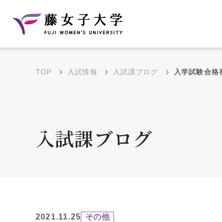
TOP
入試情報
入試課ブログ
入学試験合格
建学の理念と教育目
沿革
的
藤のルーツ
学部・学科の教育目的
入試課ブログ
大学院の教育目的
アクセス・キャンパ
年間イベントス
ス概要
ュール
花川キャンパス無料ス
2021.11.25
その他