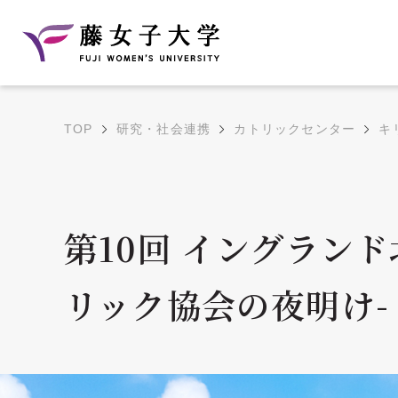
TOP
研究・社会連携
カトリックセンター
キ
建学の理念と教育目
沿革
的
藤のルーツ
学部・学科の教育目的
第10回 イングラン
大学院の教育目的
リック協会の夜明け-
アクセス・キャンパ
年間イベントス
ス概要
ュール
花川キャンパス無料ス