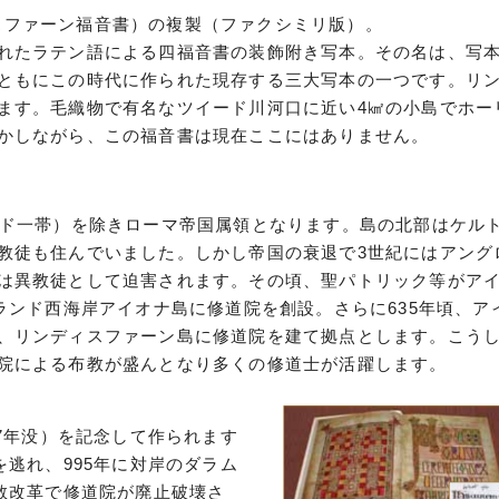
リンディスファーン福音書）の複製（ファクシミリ版）。
れたラテン語による四福音書の装飾附き写本。その名は、写
ともにこの時代に作られた現存する三大写本の一つです。リ
ます。毛織物で有名なツイード川河口に近い4㎢の小島でホー
かしながら、この福音書は現在ここにはありません。
ンド一帯）を除きローマ帝国属領となります。島の北部はケル
教徒も住んでいました。しかし帝国の衰退で3世紀にはアング
は異教徒として迫害されます。その頃、聖パトリック等がア
ランド西海岸アイオナ島に修道院を創設。さらに635年頃、ア
、リンディスファーン島に修道院を建て拠点とします。こう
院による布教が盛んとなり多くの修道士が活躍します。
87年没）を記念して作られます
を逃れ、995年に対岸のダラム
教改革で修道院が廃止破壊さ