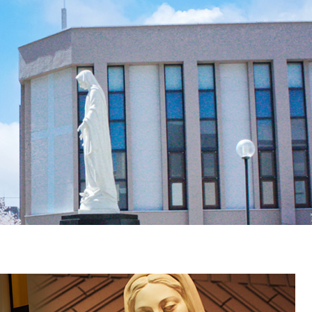
につ
情報公開
学則
寄付
用し