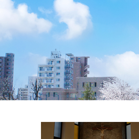
クールバス
３Dパノラマビュー
広報活動
大学へのご支援
いて
プレスリリース
税制上の優遇措置
広告掲載
相続財産によるご
取材・撮影依頼
遺贈寄付について
メディア出演・掲載
ふるさと納税を活
刊行物
た支援制度
大学紹介動画
SNS
シンボルマーク・校章
自己点検・評価
教職員採用情報