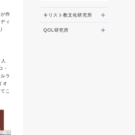
本が作
キリスト教文化研究所
ンディ
リ
QOL研究所
ト人
ロ・
イルラ
イオ
してこ