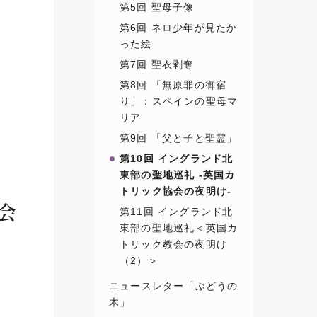
第5回 聖母子像
第6回 ネロ少年が見たか
った絵
第7回 聖衣剥奪
第8回 「無原罪の御宿
り」：スペインの聖母マ
リア
第9回 「父と子と聖霊」
第10回 イングランド北
東部の聖地巡礼 -英国カ
トリック協会の夜明け-
会
第11回 イングランド北
東部の聖地巡礼＜英国カ
トリック教会の夜明け
（2）＞
ニュースレター「ぶどうの
木」