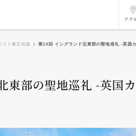
アク
リスト教豆知識
第10回 イングランド北東部の聖地巡礼 -英国
組織図
ド北東部の聖地巡礼 -英国
ケジ
未来共創ビジョン