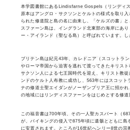
本学図書館にあるLindisfarne Gospels（
原本はアングロ・サクソンとケルトの様式を取り入
られた修道院と島の名に由来し、「ケルズの書」と
スファーン島は、イングランド北東部の海岸にあり
ー・アイランド（聖なる島）と呼ばれています。し
ブリテン島は紀元43年、カレドニア（スコットラ
やローマ帝国から迫害を逃れて渡ってきたキリスト
サクソン人による七王国時代を迎え、キリスト教徒
ンドのケルト人布教に成功し、563年にはスコット
ナの修道士聖エイダンがノーザンブリア王に招かれ
の地域にはリンディスファーンをはじめとする修道
この福音書は700年頃、その一人聖カスバート（6
が、バイキングの侵入で875年頃に遺骸とともに島
に安置されます。ところが16世紀へンリー8世の宗