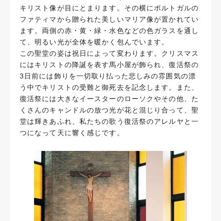
キリスト像が目にとまります。その横にポルトガルの
ファティマから贈られた美しいマリア像が置かれてい
ます。両側の赤・黄・緑・水色などの色ガラスを通し
て、明るい光が全体を暖かく包んでいます。
この聖堂の姿は祝日によって変わります。クリスマス
にはキリストの降誕を表す馬小屋が飾られ、復活祭の
3日前には飾りを一切取り払った悲しみの雰囲気の漂
う中でキリストの受難と御死去を記念します。また、
復活祭には大きなイースターのローソクやその他、た
くさんのキャンドルの放つ光が花と混じり合って、聖
堂は輝きあふれ、私たちの歌う復活祭のアレルヤと一
つになって天に響く感じです。