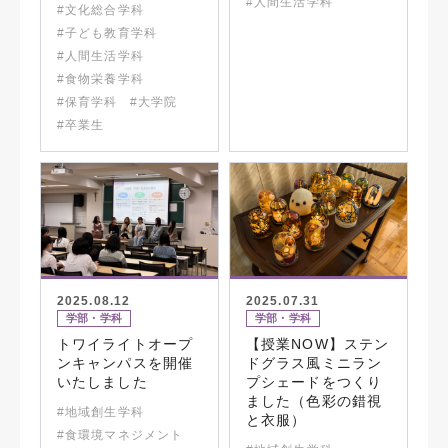
#人間生活学科
#文化総合学科
#子ども教育学科
#人間生活学科
#食物栄養学科
#保育学科
#大学院
#卒業生
2025.08.12
2025.07.31
学部・学科
学部・学科
トワイライトオープ
【授業NOW】ステン
ンキャンパスを開催
ドグラス風ミニラン
いたしました
プシェードをつくり
ました（色彩の錯視
#地域創生学科
と衣服）
#食環境マネジメント