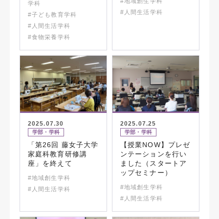
#地域創生学科
学科
#人間生活学科
#子ども教育学科
#人間生活学科
#食物栄養学科
2025.07.30
2025.07.25
学部・学科
学部・学科
「第26回 藤女子大学
【授業NOW】プレゼ
家庭科教育研修講
ンテーションを行い
座」を終えて
ました（スタートア
ップセミナー）
#地域創生学科
#地域創生学科
#人間生活学科
#人間生活学科