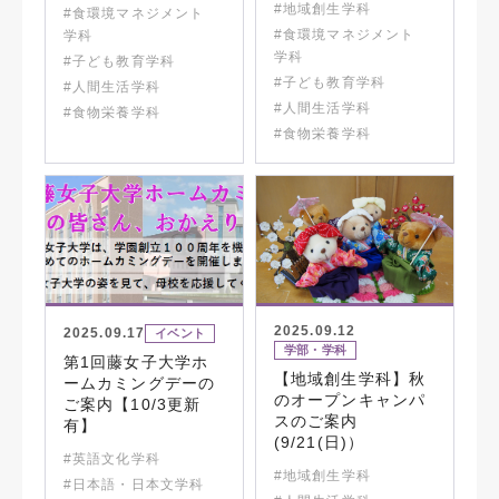
#地域創生学科
#食環境マネジメント
#食環境マネジメント
学科
学科
#子ども教育学科
#子ども教育学科
#人間生活学科
#人間生活学科
#食物栄養学科
#食物栄養学科
2025.09.12
2025.09.17
イベント
学部・学科
第1回藤女子大学ホ
【地域創生学科】秋
ームカミングデーの
のオープンキャンパ
ご案内【10/3更新
スのご案内
有】
(9/21(日)）
#英語文化学科
#地域創生学科
#日本語・日本文学科