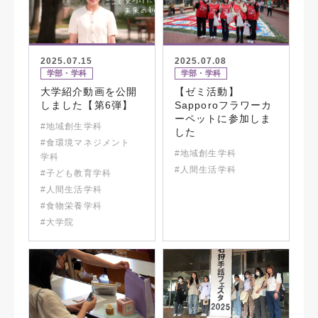
2025.07.15
2025.07.08
学部・学科
学部・学科
大学紹介動画を公開
【ゼミ活動】
しました【第6弾】
Sapporoフラワーカ
ーペットに参加しま
#地域創生学科
した
#食環境マネジメント
#地域創生学科
学科
#人間生活学科
#子ども教育学科
#人間生活学科
#食物栄養学科
#大学院