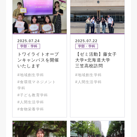
2025.07.24
2025.07.22
学部・学科
学部・学科
トワイライトオープ
【ゼミ活動】藤女子
ンキャンパスを開催
大学×北海道大学
いたします
三笠高校訪問
#地域創生学科
#地域創生学科
#食環境マネジメント
#人間生活学科
学科
#子ども教育学科
#人間生活学科
#食物栄養学科