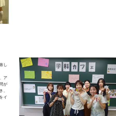
致し
、ア
問が
き、
をイ