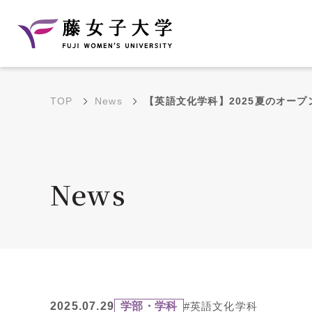
TOP
News
【英語文化学科】2025夏のオー
建学の理念と教育目
沿革
的
藤のルーツ
学部・学科の教育目的
News
大学院の教育目的
アクセス・キャンパ
年間イベントス
ス概要
ュール
花川キャンパス無料ス
2025.07.29
学部・学科
#英語文化学科