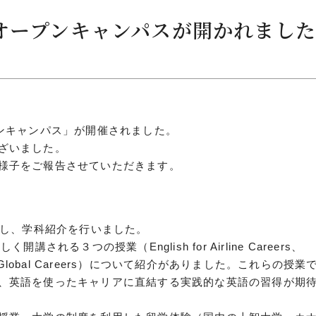
のオープンキャンパスが開かれまし
につ
情報公開
学則
プンキャンパス」が開催されました。
ざいました。
寄付
様子をご報告させていただきます。
用し
」と題し、学科紹介を行いました。
れる３つの授業（English for Airline Careers、
nglish for Global Careers）について紹介がありました。これらの授
、英語を使ったキャリアに直結する実践的な英語の習得が期