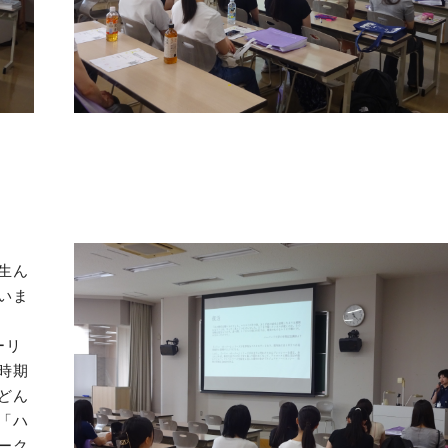
生ん
いま
ーリ
時期
どん
「ハ
ーク