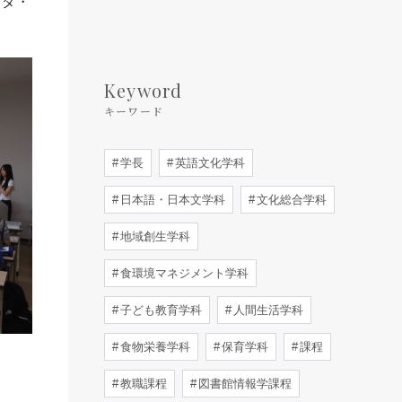
ナダ・
Keyword
キーワード
学長
英語文化学科
日本語・日本文学科
文化総合学科
地域創生学科
食環境マネジメント学科
子ども教育学科
人間生活学科
食物栄養学科
保育学科
課程
教職課程
図書館情報学課程