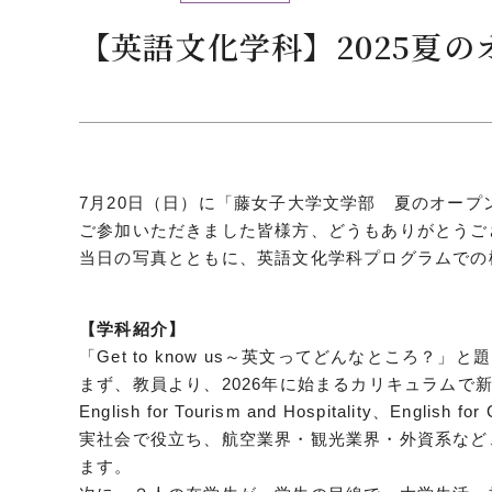
クールバス
【英語文化学科】2025夏
３Dパノラマビュー
広報活動
大学へのご支援
いて
プレスリリース
税制上の優遇措置
7月20日（日）に「藤女子大学文学部 夏のオー
広告掲載
ご参加いただきました皆様方、どうもありがとうご
相続財産によるご
取材・撮影依頼
当日の写真とともに、英語文化学科プログラムでの
遺贈寄付について
メディア出演・掲載
ふるさと納税を活
刊行物
た支援制度
【学科紹介】
大学紹介動画
「Get to know us～英文ってどんなところ？
SNS
まず、教員より、2026年に始まるカリキュラムで新しく開講さ
シンボルマーク・校章
English for Tourism and Hospitality、E
実社会で役立ち、航空業界・観光業界・外資系など
ます。
自己点検・評価
教職員採用情報