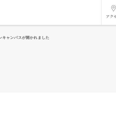
アク
プンキャンパスが開かれました
組織図
ケジ
未来共創ビジョン