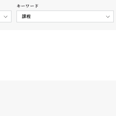
キーワード
課程
につ
情報公開
学則
寄付
用し