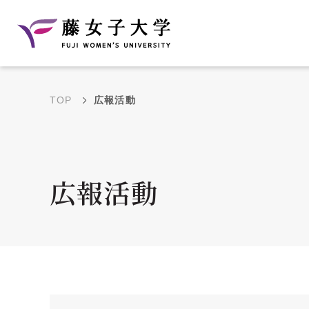
TOP
広報活動
建学の理念と教育目
沿革
的
藤のルーツ
学部・学科の教育目的
広報活動
大学院の教育目的
アクセス・キャンパ
年間イベントス
ス概要
ュール
花川キャンパス無料ス