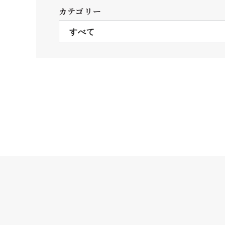
クールバス
カテゴリー
３Dパノラマビュー
すべて
広報活動
大学へのご支援
いて
プレスリリース
税制上の優遇措置
広告掲載
相続財産によるご
取材・撮影依頼
遺贈寄付について
メディア出演・掲載
ふるさと納税を活
刊行物
た支援制度
大学紹介動画
SNS
シンボルマーク・校章
自己点検・評価
教職員採用情報