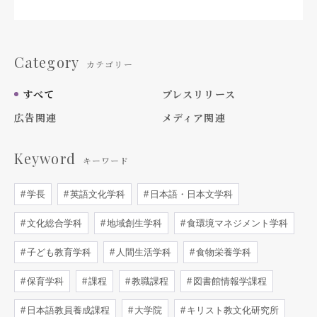
Category
カテゴリー
すべて
プレスリリース
広告関連
メディア関連
Keyword
キーワード
学長
英語文化学科
日本語・日本文学科
文化総合学科
地域創生学科
食環境マネジメント学科
子ども教育学科
人間生活学科
食物栄養学科
保育学科
課程
教職課程
図書館情報学課程
日本語教員養成課程
大学院
キリスト教文化研究所