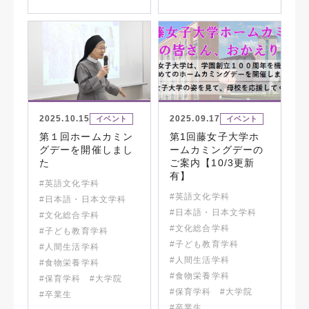
2025.10.15
2025.09.17
イベント
イベント
第１回ホームカミン
第1回藤女子大学ホ
グデーを開催しまし
ームカミングデーの
た
ご案内【10/3更新
有】
#英語文化学科
#英語文化学科
#日本語・日本文学科
#日本語・日本文学科
#文化総合学科
#文化総合学科
#子ども教育学科
#子ども教育学科
#人間生活学科
#人間生活学科
#食物栄養学科
#食物栄養学科
#保育学科
#大学院
#保育学科
#大学院
#卒業生
#卒業生