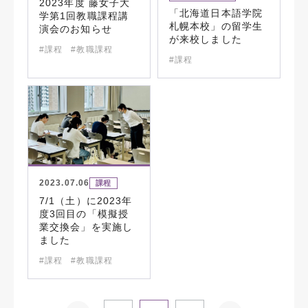
2023年度 藤女子大
「北海道日本語学院
学第1回教職課程講
札幌本校」の留学生
演会のお知らせ
が来校しました
#課程
#教職課程
#課程
2023.07.06
課程
7/1（土）に2023年
度3回目の「模擬授
業交換会」を実施し
ました
#課程
#教職課程