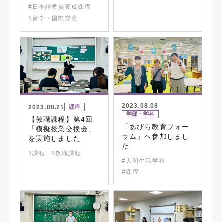
#日本語教員養成課程
#留学・国際交流
2023.08.08
2023.08.21
課程
学部・学科
【教職課程】第4回
「あびら教育フォー
「模擬授業交換会」
ラム」へ参加しまし
を実施しました
た
#課程
#教職課程
#人間生活学科
#課程