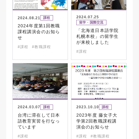
2024.07.25
2024.08.21
課程
留学・国際交流
2024年度第1回教職
「北海道日本語学院
課程講演会のお知ら
札幌本校」の留学生
せ
が来校しました
#課程
#教職課程
#課程
2024.03.07
2023.10.10
課程
課程
台湾に滞在して日本
2023年度 藤女子大
語教育実習を行なっ
学第2回教職課程講
ています
演会のお知らせ
#課程
#課程
#教職課程