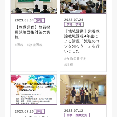
2023.07.24
2023.08.04
課程
学部・学科
【教職課程】教員採
【地域活動】栄養教
用試験面接対策の実
諭教職課程4年生に
施
よる講座「減塩のコ
#課程
#教職課程
ツを知ろう！」を行
いました
#食物栄養学科
#課程
2023.07.12
2023.07.20
課程
留学・国際交流