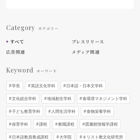
Category
カテゴリー
すべて
プレスリリース
広告関連
メディア関連
Keyword
キーワード
学長
英語文化学科
日本語・日本文学科
文化総合学科
地域創生学科
食環境マネジメント学科
子ども教育学科
人間生活学科
食物栄養学科
保育学科
課程
教職課程
図書館情報学課程
日本語教員養成課程
大学院
キリスト教文化研究所